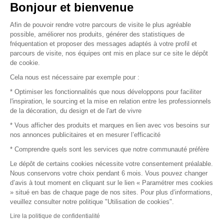
Vendez vos produits
Bonjour et bienvenue
Afin de pouvoir rendre votre parcours de visite le plus agréable
Plan du site
possible, améliorer nos produits, générer des statistiques de
fréquentation et proposer des messages adaptés à votre profil et
parcours de visite, nos équipes ont mis en place sur ce site le dépôt
de cookie.
© 2016 –
Organisation SAFI
Cela nous est nécessaire par exemple pour :
* Optimiser les fonctionnalités que nous développons pour faciliter
Recrutement
l'inspiration, le sourcing et la mise en relation entre les professionnels
de la décoration, du design et de l'art de vivre
Presse
* Vous afficher des produits et marques en lien avec vos besoins sur
nos annonces publicitaires et en mesurer l’efficacité
Devenir partenaire
* Comprendre quels sont les services que notre communauté préfère
Le dépôt de certains cookies nécessite votre consentement préalable.
Mentions légales
Nous conservons votre choix pendant 6 mois. Vous pouvez changer
d’avis à tout moment en cliquant sur le lien « Paramétrer mes cookies
Conditions commerciales
» situé en bas de chaque page de nos sites. Pour plus d’informations,
veuillez consulter notre politique "Utilisation de cookies".
Retours et remboursements
Lire la politique de confidentialité