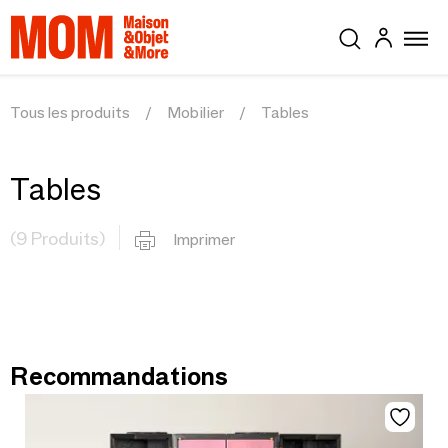
Tous les produits
Mobilier
Tables
Tables
(9 Produits)
Imprimer
Recommandations