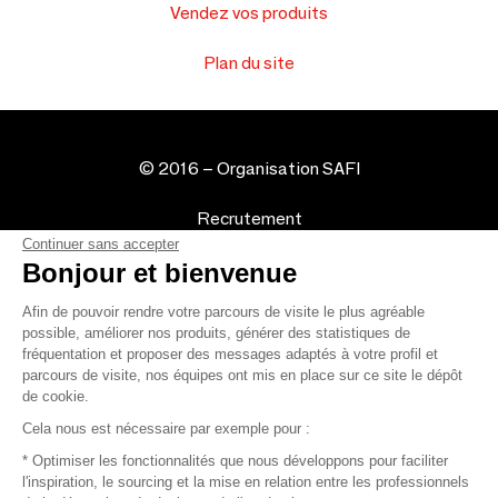
Vendez vos produits
Plan du site
© 2016 –
Organisation SAFI
Recrutement
Continuer sans accepter
Bonjour et bienvenue
Presse
Afin de pouvoir rendre votre parcours de visite le plus agréable
Devenir partenaire
possible, améliorer nos produits, générer des statistiques de
fréquentation et proposer des messages adaptés à votre profil et
Mentions légales
parcours de visite, nos équipes ont mis en place sur ce site le dépôt
de cookie.
Conditions commerciales
Cela nous est nécessaire par exemple pour :
* Optimiser les fonctionnalités que nous développons pour faciliter
Retours et remboursements
l'inspiration, le sourcing et la mise en relation entre les professionnels