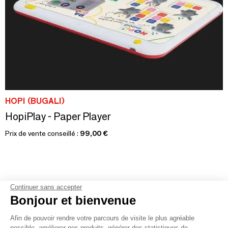
HOPI (BUGALI)
HopiPlay - Paper Player
Prix de vente conseillé :
99,00 €
Continuer sans accepter
Bonjour et bienvenue
1
2
3
4
5
6
7
Afin de pouvoir rendre votre parcours de visite le plus agréable
possible, améliorer nos produits, générer des statistiques de