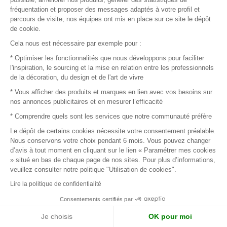
fréquentation et proposer des messages adaptés à votre profil et
parcours de visite, nos équipes ont mis en place sur ce site le dépôt
Page suivante
de cookie.
Cela nous est nécessaire par exemple pour :
* Optimiser les fonctionnalités que nous développons pour faciliter
Connectez-vous pour contacter
l'inspiration, le sourcing et la mise en relation entre les professionnels
de la décoration, du design et de l'art de vivre
les marques
* Vous afficher des produits et marques en lien avec vos besoins sur
nos annonces publicitaires et en mesurer l’efficacité
Afin de profiter au mieux de l'expérience MOM et de rentrer
* Comprendre quels sont les services que notre communauté préfère
en relation avec vos marques préférées, créez-vous un
Le dépôt de certains cookies nécessite votre consentement préalable.
compte.
Nous conservons votre choix pendant 6 mois. Vous pouvez changer
d’avis à tout moment en cliquant sur le lien « Paramétrer mes cookies
» situé en bas de chaque page de nos sites. Pour plus d’informations,
veuillez consulter notre politique "Utilisation de cookies".
Découvrir
Lire la politique de confidentialité
Les produits de milliers de fournisseurs à
explorer
Consentements certifiés par
Je choisis
OK pour moi
S'inspirer