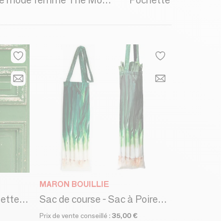
Accessoire de mode femme The Moshi
MARON BOUILLIE
Sac de course - Sac à Betteraves
Sac de course - Sac à Poireaux - Sac à navets
Prix de vente conseillé :
35,00 €