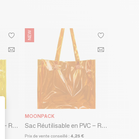
MOONPACK
t : Personnalisez vos Options
Sac Réutilisable en PVC – Rio Jaune (40×14×40cm)
Sac Réutilisable en PVC – Rio Orange (40×14×40cm)
Prix de vente conseillé :
4,25 €