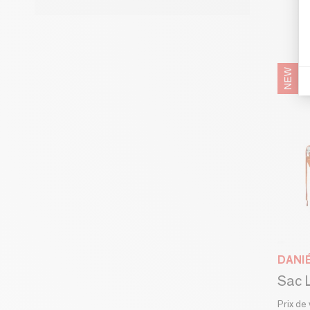
DANI
Sac L
Prix de