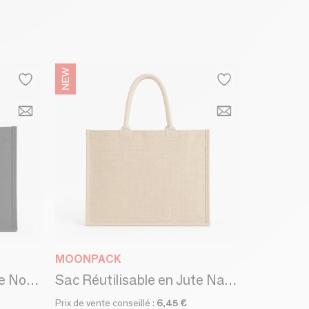
MOONPACK
Sac Réutilisable en Jute Noir – Ibiza L (45 × 20 × 34 cm)
Sac Réutilisable en Jute Naturel – Ibiza L (45 × 20 × 34 cm)
Prix de vente conseillé :
6,45 €