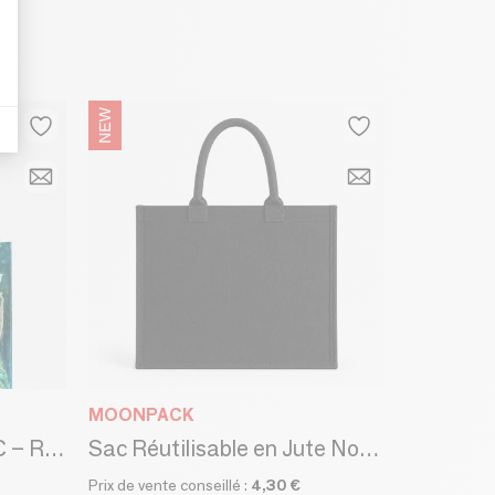
MOONPACK
Sac Réutilisable en PVC – Rio Bleu (40×14×40cm)
Sac Réutilisable en Jute Noir - Ibiza M (35x15x30 cm)
Prix de vente conseillé :
4,30 €