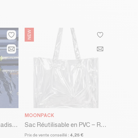
MOONPACK
Sac de course - Sac à Radis - Sac à Piments
Sac Réutilisable en PVC – Rio Transparent (40×14×40cm)
Prix de vente conseillé :
4,25 €