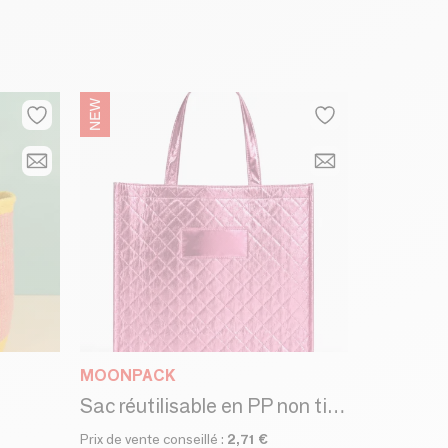
MOONPACK
Sac réutilisable en PP non tissé - "Oslo" Rose Gold (41x12x35cm)
Prix de vente conseillé :
2,71 €