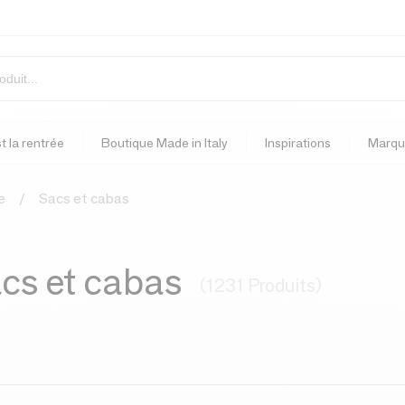
t la rentrée
Boutique Made in Italy
Inspirations
Marqu
e
Sacs et cabas
cs et cabas
(1231 Produits)