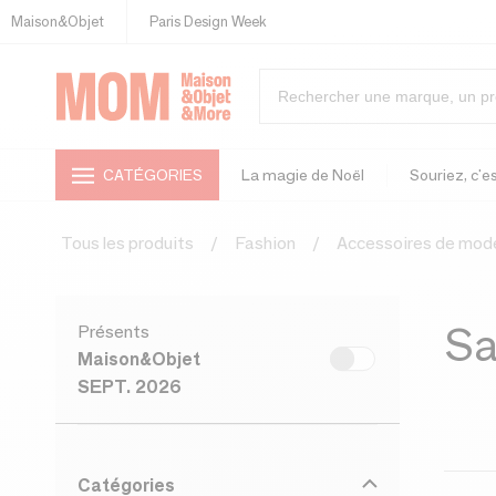
Maison&Objet
Paris Design Week
CATÉGORIES
La magie de Noël
Souriez, c'es
Tous les produits
Fashion
Accessoires de mod
Sa
Présents
Maison&Objet
SEPT. 2026
Catégories