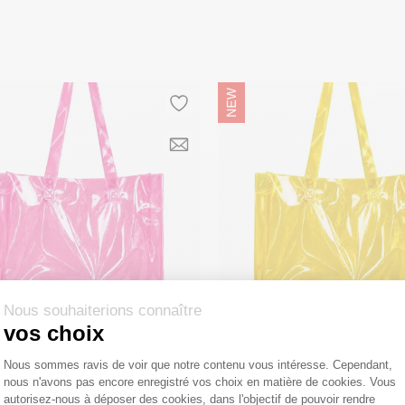
Nous souhaiterions connaître
vos choix
NPACK
MOONPACK
Plateforme de Gestion du Consentemen
Sac Réutilisable en PVC – Rio Rose (40×14×40cm)
Nous sommes ravis de voir que notre contenu vous intéresse. Cependant,
nous n'avons pas encore enregistré vos choix en matière de cookies. Vous
Axeptio consent
 vente conseillé :
4,25 €
Prix de vente conseillé :
4,25 €
autorisez-nous à déposer des cookies, dans l'objectif de pouvoir rendre