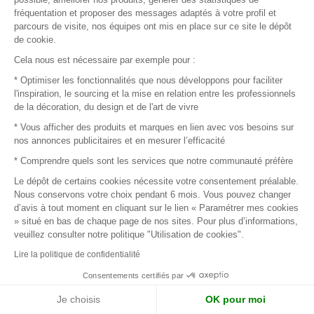
STILL LIFE Bowl - Vermillon
fréquentation et proposer des messages adaptés à votre profil et
parcours de visite, nos équipes ont mis en place sur ce site le dépôt
Prix de vente conseillé :
140,00 €
de cookie.
Cela nous est nécessaire par exemple pour :
* Optimiser les fonctionnalités que nous développons pour faciliter
l'inspiration, le sourcing et la mise en relation entre les professionnels
de la décoration, du design et de l'art de vivre
* Vous afficher des produits et marques en lien avec vos besoins sur
nos annonces publicitaires et en mesurer l’efficacité
1
2
3
4
5
6
7
* Comprendre quels sont les services que notre communauté préfère
Le dépôt de certains cookies nécessite votre consentement préalable.
Page suivante
Nous conservons votre choix pendant 6 mois. Vous pouvez changer
d’avis à tout moment en cliquant sur le lien « Paramétrer mes cookies
» situé en bas de chaque page de nos sites. Pour plus d’informations,
veuillez consulter notre politique "Utilisation de cookies".
Connectez-vous pour contacter
Lire la politique de confidentialité
les marques
Consentements certifiés par
Je choisis
OK pour moi