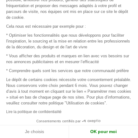
fréquentation et proposer des messages adaptés à votre profil et
parcours de visite, nos équipes ont mis en place sur ce site le dépôt
Page suivante
de cookie.
Cela nous est nécessaire par exemple pour :
* Optimiser les fonctionnalités que nous développons pour faciliter
Connectez-vous pour contacter
l'inspiration, le sourcing et la mise en relation entre les professionnels
de la décoration, du design et de l'art de vivre
les marques
* Vous afficher des produits et marques en lien avec vos besoins sur
nos annonces publicitaires et en mesurer l’efficacité
Afin de profiter au mieux de l'expérience MOM et de rentrer
* Comprendre quels sont les services que notre communauté préfère
en relation avec vos marques préférées, créez-vous un
Le dépôt de certains cookies nécessite votre consentement préalable.
compte.
Nous conservons votre choix pendant 6 mois. Vous pouvez changer
d’avis à tout moment en cliquant sur le lien « Paramétrer mes cookies
» situé en bas de chaque page de nos sites. Pour plus d’informations,
veuillez consulter notre politique "Utilisation de cookies".
Découvrir
Lire la politique de confidentialité
Les produits de milliers de fournisseurs à
explorer
Consentements certifiés par
Je choisis
OK pour moi
S'inspirer