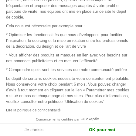
fréquentation et proposer des messages adaptés à votre profil et
parcours de visite, nos équipes ont mis en place sur ce site le dépôt
Page suivante
de cookie.
Cela nous est nécessaire par exemple pour :
* Optimiser les fonctionnalités que nous développons pour faciliter
Connectez-vous pour contacter
l'inspiration, le sourcing et la mise en relation entre les professionnels
de la décoration, du design et de l'art de vivre
les marques
* Vous afficher des produits et marques en lien avec vos besoins sur
nos annonces publicitaires et en mesurer l’efficacité
Afin de profiter au mieux de l'expérience MOM et de rentrer
* Comprendre quels sont les services que notre communauté préfère
en relation avec vos marques préférées, créez-vous un
Le dépôt de certains cookies nécessite votre consentement préalable.
compte.
Nous conservons votre choix pendant 6 mois. Vous pouvez changer
d’avis à tout moment en cliquant sur le lien « Paramétrer mes cookies
» situé en bas de chaque page de nos sites. Pour plus d’informations,
veuillez consulter notre politique "Utilisation de cookies".
Découvrir
Lire la politique de confidentialité
Les produits de milliers de fournisseurs à
explorer
Consentements certifiés par
Je choisis
OK pour moi
S'inspirer