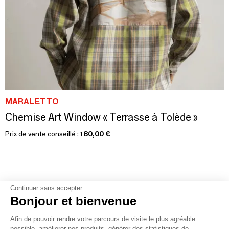
MARALETTO
Chemise Art Window « Terrasse à Tolède »
Prix de vente conseillé :
180,00 €
Continuer sans accepter
Bonjour et bienvenue
1
2
3
4
5
6
7
Afin de pouvoir rendre votre parcours de visite le plus agréable
possible, améliorer nos produits, générer des statistiques de