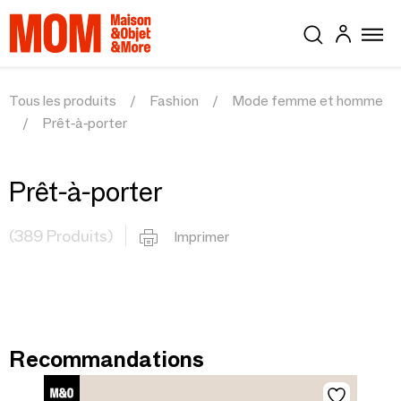
Tous les produits
Fashion
Mode femme et homme
Prêt-à-porter
Prêt-à-porter
(389 Produits)
Imprimer
Recommandations