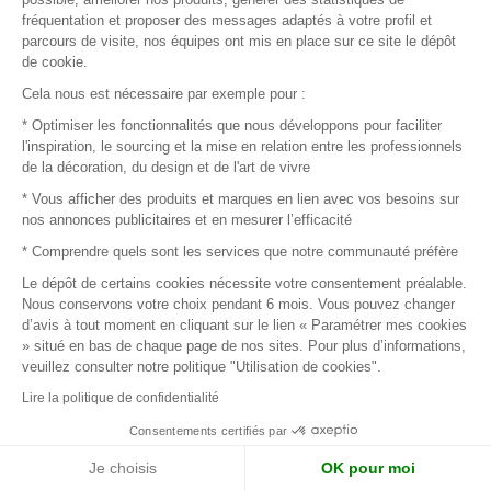
Comme grossiste en carterie, nous proposons un vaste choix
de produits saura répondre à vos attentes et à celles de vos
fréquentation et proposer des messages adaptés à votre profil et
de cartes pour toutes les occasions. Que vous ayez besoin de
parcours de visite, nos équipes ont mis en place sur ce site le dépôt
clients.
de cookie.
cartes d'anniversaire, de cartes postales, de cartes de vœux
ou de cartes d'art, vous trouverez le produit idéal dans notre
Cela nous est nécessaire par exemple pour :
Nous travaillons avec des artistes et des designers
sélection.
* Optimiser les fonctionnalités que nous développons pour faciliter
talentueux pour vous proposer des cartes originales et
l'inspiration, le sourcing et la mise en relation entre les professionnels
de la décoration, du design et de l'art de vivre
tendances. Chaque carte est soigneusement conçue pour
apporter une touche d'originalité à vos points de vente et
* Vous afficher des produits et marques en lien avec vos besoins sur
Nous sommes fiers de la qualité de nos produits et nous nous
nos annonces publicitaires et en mesurer l’efficacité
satisfaire les goûts variés de vos clients.
engageons à vous fournir un service de qualité. Avec MOM,
* Comprendre quels sont les services que notre communauté préfère
vous avez l'assurance d'une livraison rapide et d'un service
Le dépôt de certains cookies nécessite votre consentement préalable.
client à votre écoute.
Nous conservons votre choix pendant 6 mois. Vous pouvez changer
Faites confiance à MOM, votre grossiste en carterie pour
d’avis à tout moment en cliquant sur le lien « Paramétrer mes cookies
» situé en bas de chaque page de nos sites. Pour plus d’informations,
professionnels, pour apporter une touche d'originalité à votre
veuillez consulter notre politique "Utilisation de cookies".
offre et satisfaire vos clients.
Lire la politique de confidentialité
Tendances actuelles dans le
Consentements certifiés par
Filtrer
(1)
Trier par :
Je choisis
OK pour moi
monde de la carterie