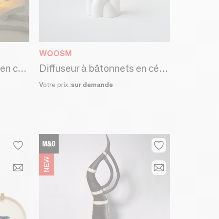
WOOSM
Porte-encens et lampe en céramique - Portable
Diffuseur à bâtonnets en céramique
Votre prix :
sur demande