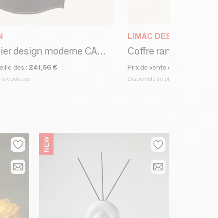
N
LIMAC DESIGN
Corbeille papier design moderne CANISTRO
illé dès :
241,56 €
Prix de vente conseillé dès :
4
urs couleurs
Disponible en plusieurs couleurs