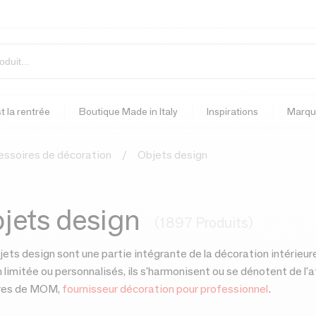
t la rentrée
Boutique Made in Italy
Inspirations
Marqu
essoires de décoration
Objets design
jets design
(1897 Produits)
jets design sont une partie intégrante de la décoration intérieur
n limitée ou personnalisés, ils s'harmonisent ou se dénotent de 
fres de MOM,
fournisseur décoration pour professionnel
.