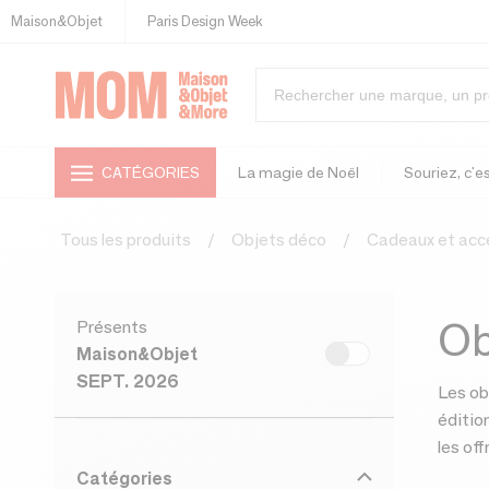
Maison&Objet
Paris Design Week
CATÉGORIES
La magie de Noël
Souriez, c'es
Tous les produits
Objets déco
Cadeaux et acc
Ob
Présents
Maison&Objet
SEPT. 2026
Les ob
éditio
les of
Catégories