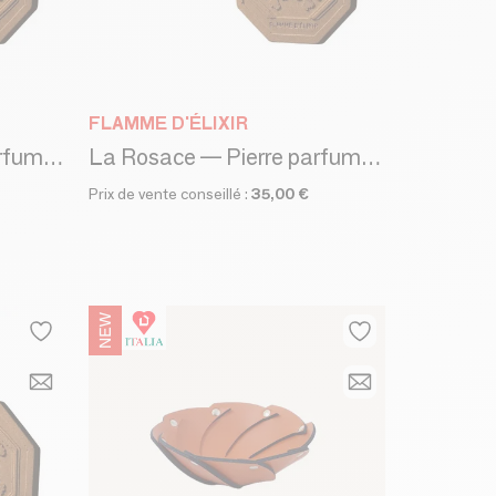
FLAMME D'ÉLIXIR
La Rosace — Pierre parfumée - PARFUM DE ROSES PATCHOULI
La Rosace — Pierre parfumée - PARFUM DE JASMIN ET D'ABRICOT
Prix de vente conseillé :
35,00 €