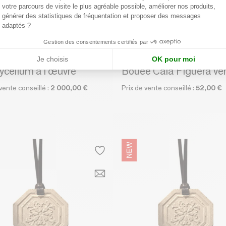
votre parcours de visite le plus agréable possible, améliorer nos produits,
générer des statistiques de fréquentation et proposer des messages
adaptés ?
Gestion des consentements certifiés par
IEN VAN ROOYEN
THE NICE FLEET
Je choisis
OK pour moi
ycélium à l'œuvre
Bouée Cala Figuera ver
 vente conseillé :
2 000,00 €
Prix de vente conseillé :
52,00 €