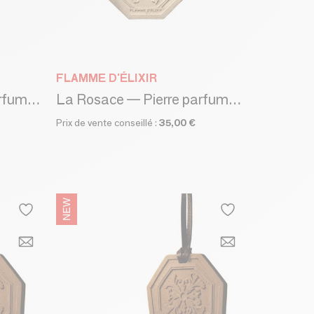
FLAMME D'ÉLIXIR
La Rosace — Pierre parfumée - JASMIN ET ABRICOT - PIERRE MARBRÉE
La Rosace — Pierre parfumée - FIGUE ET FRAMBOISE - PIERRE MARBRÉE
Prix de vente conseillé :
35,00 €