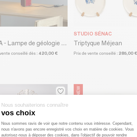
STUDIO SÉNAC
LOGA - Lampe de géologie 01
Triptyque Méjean
 vente conseillé dès :
420,00 €
Prix de vente conseillé :
285,00 
Nous souhaiterions connaître
vos choix
Plateforme de Gestion du Consentemen
Nous sommes ravis de voir que notre contenu vous intéresse. Cependant,
nous n'avons pas encore enregistré vos choix en matière de cookies. Vous
Axeptio consent
autorisez-nous à déposer des cookies, dans l'objectif de pouvoir rendre