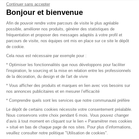
Continuer sans accepter
Vendez vos produits
Bonjour et bienvenue
Afin de pouvoir rendre votre parcours de visite le plus agréable
Plan du site
possible, améliorer nos produits, générer des statistiques de
fréquentation et proposer des messages adaptés à votre profil et
parcours de visite, nos équipes ont mis en place sur ce site le dépôt
de cookie.
© 2016 –
Organisation SAFI
Cela nous est nécessaire par exemple pour :
* Optimiser les fonctionnalités que nous développons pour faciliter
Recrutement
l'inspiration, le sourcing et la mise en relation entre les professionnels
de la décoration, du design et de l'art de vivre
Presse
* Vous afficher des produits et marques en lien avec vos besoins sur
nos annonces publicitaires et en mesurer l’efficacité
Devenir partenaire
* Comprendre quels sont les services que notre communauté préfère
Le dépôt de certains cookies nécessite votre consentement préalable.
Mentions légales
Nous conservons votre choix pendant 6 mois. Vous pouvez changer
d’avis à tout moment en cliquant sur le lien « Paramétrer mes cookies
Conditions commerciales
» situé en bas de chaque page de nos sites. Pour plus d’informations,
veuillez consulter notre politique "Utilisation de cookies".
Retours et remboursements