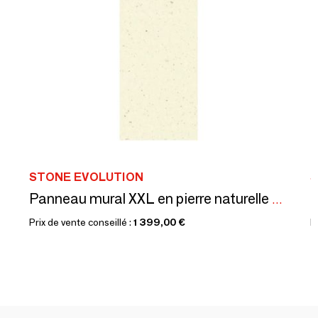
STONE EVOLUTION
S
Panneau mural XXL en pierre naturelle sur structure composite
Prix de vente conseillé :
1 399,00 €
P