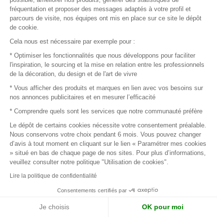
fréquentation et proposer des messages adaptés à votre profil et
les marques
parcours de visite, nos équipes ont mis en place sur ce site le dépôt
de cookie.
Afin de profiter au mieux de l'expérience MOM et de rentrer
Cela nous est nécessaire par exemple pour :
en relation avec vos marques préférées, créez-vous un
* Optimiser les fonctionnalités que nous développons pour faciliter
compte.
l'inspiration, le sourcing et la mise en relation entre les professionnels
de la décoration, du design et de l'art de vivre
* Vous afficher des produits et marques en lien avec vos besoins sur
Découvrir
nos annonces publicitaires et en mesurer l’efficacité
Les produits de milliers de fournisseurs à
* Comprendre quels sont les services que notre communauté préfère
explorer
Le dépôt de certains cookies nécessite votre consentement préalable.
Nous conservons votre choix pendant 6 mois. Vous pouvez changer
d’avis à tout moment en cliquant sur le lien « Paramétrer mes cookies
S'inspirer
» situé en bas de chaque page de nos sites. Pour plus d’informations,
Inspiration et sélections de produits tendances
veuillez consulter notre politique "Utilisation de cookies".
Lire la politique de confidentialité
Contacter
Consentements certifiés par
Prises de contact rapides et simplifiées
Je choisis
OK pour moi