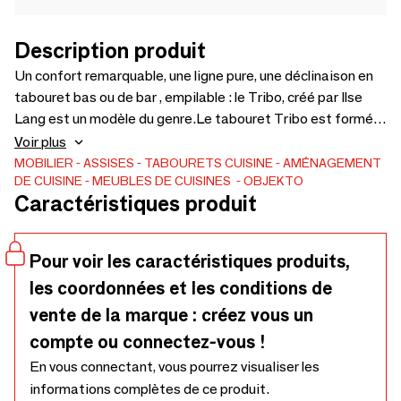
Description produit
Un confort remarquable, une ligne pure, une déclinaison en
tabouret bas ou de bar , empilable : le Tribo, créé par Ilse
Lang est un modèle du genre.Le tabouret Tribo est formé
d'une magninfique pièce de chêne massif tournée et de
Voir plus
pieds en métal. Il est disponible en plusieurs hauteurs :
MOBILIER
ASSISES
TABOURETS
CUISINE
AMÉNAGEMENT
DE CUISINE
MEUBLES DE CUISINES
OBJEKTO
40cm, 45cm et modèle de bar
Caractéristiques produit
Pour voir les caractéristiques produits,
les coordonnées et les conditions de
vente de la marque : créez vous un
compte ou connectez-vous !
En vous connectant, vous pourrez visualiser les
informations complètes de ce produit.