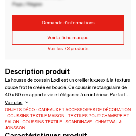
Pays / Région
Demande d'informations
Voir la fiche marque
Voir les 73 produits
Description produit
La housse de coussin Lodi est un oreiller luxueux à la texture
douce frotte créée en bouclé. Ce coussin rectangulaire de
40 x 60 cm apporte vie et élégance à un intérieur. Parfait
pour être assorti aux tons unis de nos housses de coussin
Voir plus
en lin. Le revers est en lin naturel uni et aucun rembourrage
OBJETS DÉCO
CADEAUX ET ACCESSOIRES DE DÉCORATION
COUSSINS
TEXTILE MAISON
TEXTILES POUR CHAMBRE ET
n'est inclus.
SALON
COUSSINS TEXTILE
SCANDINAVE
CHHATWAL &
JONSSON
Caractéristiques produit