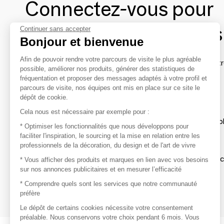
Connectez-vous pour
contacter les marques
Continuer sans accepter
Bonjour et bienvenue
Afin de pouvoir rendre votre parcours de visite le plus agréable
Afin de profiter au mieux de l'expérience MOM et de rentr
possible, améliorer nos produits, générer des statistiques de
avec vos marques préférées, créez-vous un compte.
fréquentation et proposer des messages adaptés à votre profil et
parcours de visite, nos équipes ont mis en place sur ce site le
dépôt de cookie.
Découvrir
Cela nous est nécessaire par exemple pour :
Les produits de milliers de fournisseurs à exp
* Optimiser les fonctionnalités que nous développons pour
faciliter l'inspiration, le sourcing et la mise en relation entre les
professionnels de la décoration, du design et de l'art de vivre
S'inspirer
Inspiration et sélections de produits tendan
* Vous afficher des produits et marques en lien avec vos besoins
sur nos annonces publicitaires et en mesurer l’efficacité
Contacter
* Comprendre quels sont les services que notre communauté
préfère
Prises de contact rapides et simplifiées
Le dépôt de certains cookies nécessite votre consentement
préalable. Nous conservons votre choix pendant 6 mois. Vous