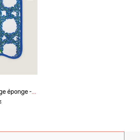
Serviette main & visage éponge - Lavande Céleste
€