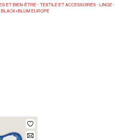
es activités multitâches à l'extérieur.
S ET BIEN-ÊTRE
TEXTILE ET ACCESSOIRES
LINGE
BLACK+BLUM EUROPE