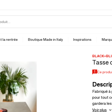
t la rentrée
Boutique Made in Italy
Inspirations
Marqu
BLACK+BL
Tasse d
Ce produi
Descrip
Fabriqué à 
pour tout c
gardera le
8 heures. L
Voir plus