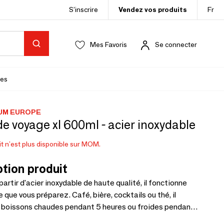
S’inscrire
Vendez vos produits
Fr
Mes Favoris
Se connecter
es
UM EUROPE
e voyage xl 600ml - acier inoxydable
t n'est plus disponible sur MOM.
tion produit
partir d'acier inoxydable de haute qualité, il fonctionne
e que vous préparez. Café, bière, cocktails ou thé, il
s boissons chaudes pendant 5 heures ou froides pendant
e couvercle est 100 % étanche et s'ouvre d'une seule main,