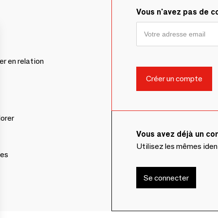
Vous n'avez pas de 
er en relation
lorer
Vous avez déjà un c
Utilisez les mêmes ide
ces
Se connecter