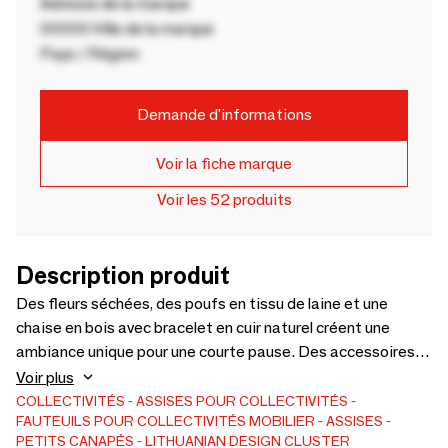
Adresse de la marque
00000 Ville de la marque
Pays / Région
Demande d'informations
Voir la fiche marque
Voir les 52 produits
Description produit
Des fleurs séchées, des poufs en tissu de laine et une
chaise en bois avec bracelet en cuir naturel créent une
ambiance unique pour une courte pause. Des accessoires
subtils tels que le porte-journaux ou le jeté apportent
Voir plus
encore plus de confort.
COLLECTIVITÉS
ASSISES POUR COLLECTIVITÉS
FAUTEUILS POUR COLLECTIVITÉS
MOBILIER
ASSISES
PETITS CANAPÉS
LITHUANIAN DESIGN CLUSTER