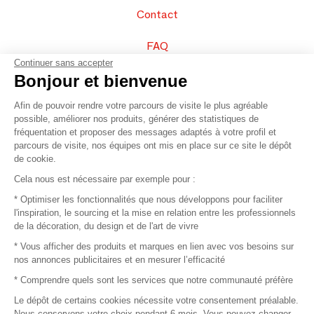
Contact
FAQ
Continuer sans accepter
Vendez vos produits
Bonjour et bienvenue
Afin de pouvoir rendre votre parcours de visite le plus agréable
Plan du site
possible, améliorer nos produits, générer des statistiques de
fréquentation et proposer des messages adaptés à votre profil et
parcours de visite, nos équipes ont mis en place sur ce site le dépôt
de cookie.
© 2016 –
Organisation SAFI
Cela nous est nécessaire par exemple pour :
* Optimiser les fonctionnalités que nous développons pour faciliter
Recrutement
l'inspiration, le sourcing et la mise en relation entre les professionnels
de la décoration, du design et de l'art de vivre
Presse
* Vous afficher des produits et marques en lien avec vos besoins sur
nos annonces publicitaires et en mesurer l’efficacité
Devenir partenaire
* Comprendre quels sont les services que notre communauté préfère
Le dépôt de certains cookies nécessite votre consentement préalable.
Mentions légales
Nous conservons votre choix pendant 6 mois. Vous pouvez changer