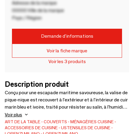
Adresse de la marque
00000 Ville de la marque
Pays / Région
Demande d'informations
Voir la fiche marque
Voir les 3 produits
Description produit
Conçu pour une escapade maritime savoureuse, la valise de
pique-nique est recouvert à l'extérieur et à l'intérieur de cuir
marin bleu et ivoire, traité pour résister au salin, à l'humidité
et aux rayons UV. A l'intérieur, un kit complet de vaisselle
Voir plus
élégante en racine de bambou.
ART DE LA TABLE
COUVERTS
MÉNAGÈRES
CUISINE
ACCESSOIRES DE CUISINE
USTENSILES DE CUISINE
LORENZI MILANO
LORENZI MILANO