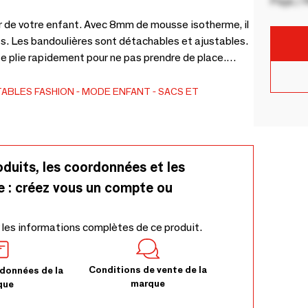
Pays / 
r de votre enfant. Avec 8mm de mousse isotherme, il
mps. Les bandoulières sont détachables et ajustables.
se plie rapidement pour ne pas prendre de place.
yclé.
TABLES
FASHION
MODE ENFANT
SACS ET
oduits, les coordonnées et les
e : créez vous un compte ou
 les informations complètes de ce produit.
Conditions de vente de la
données de la
marque
que