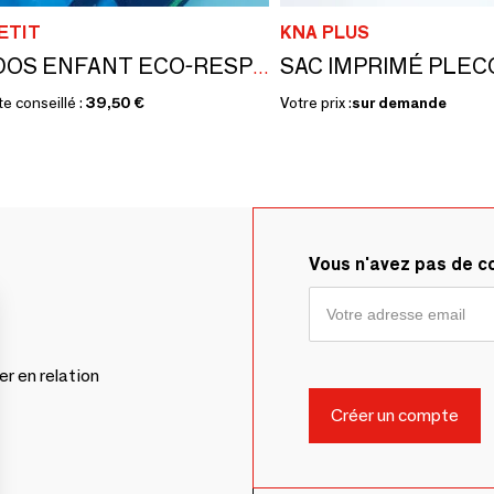
ETIT
KNA PLUS
SAC À DOS ENFANT ECO-RESPONSABLE – BLEU MARINE
te conseillé :
39,50 €
Votre prix :
sur demande
Vous n'avez pas de 
er en relation