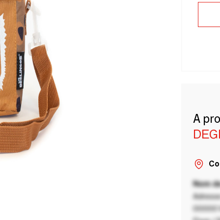
A pr
DEG
Co
Nom de
Adresse
00000 V