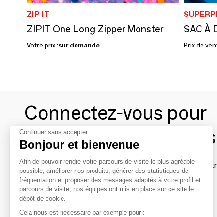
ZIP IT
SUPERP
ZIPIT One Long Zipper Monster
Votre prix :
sur demande
Prix de ven
Connectez-vous pour
contacter les marques
Continuer sans accepter
Bonjour et bienvenue
Afin de pouvoir rendre votre parcours de visite le plus agréable
Afin de profiter au mieux de l'expérience MOM et de rentr
possible, améliorer nos produits, générer des statistiques de
avec vos marques préférées, créez-vous un compte.
fréquentation et proposer des messages adaptés à votre profil et
parcours de visite, nos équipes ont mis en place sur ce site le
dépôt de cookie.
Découvrir
Cela nous est nécessaire par exemple pour :