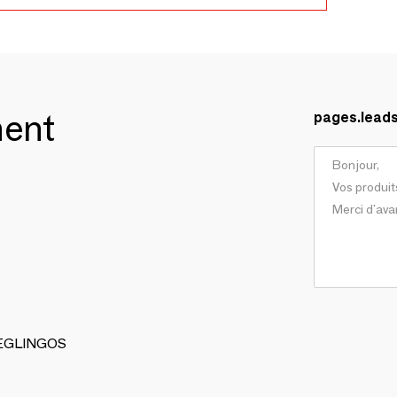
ment
pages.lead
 DEGLINGOS