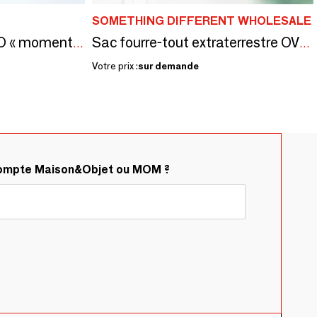
SOMETHING DIFFERENT WHOLESALE
SAC IMPRIMÉ PLECO « moment » - illustration : Haruka Sawada -
Sac fourre-tout extraterrestre OVNI « Give Me Space »
Votre prix :
sur demande
compte Maison&Objet ou MOM ?