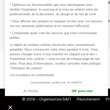
Les produits de milliers de fournisseurs à exp
* Optimiser les fonctionnalités que nous développons pour
faciliter l'inspiration, le sourcing et la mise en relation entre les
professionnels de la décoration, du design et de l'art de vivre
S'inspirer
Inspiration et sélections de produits tendan
* Vous afficher des produits et marques en lien avec vos besoins
sur nos annonces publicitaires et en mesurer l’efficacité
Contacter
* Comprendre quels sont les services que notre communauté
préfère
Prises de contact rapides et simplifiées
Le dépôt de certains cookies nécessite votre consentement
préalable. Nous conservons votre choix pendant 6 mois. Vous
pouvez changer d’avis à tout moment en cliquant sur le lien «
Paramétrer mes cookies » situé en bas de chaque page de nos
sites. Pour plus d’informations, veuillez consulter notre politique
"Utilisation de cookies".
Lire la politique de confidentialité
Consentements certifiés par
Je choisis
OK pour moi
© 2016 –
Organisation SAFI
Recrutement
Pr
Axeptio consent
Plateforme de Gestion du Consentement : Personnalisez vo
Notre plateforme vous permet d'adapter et de gérer vos param