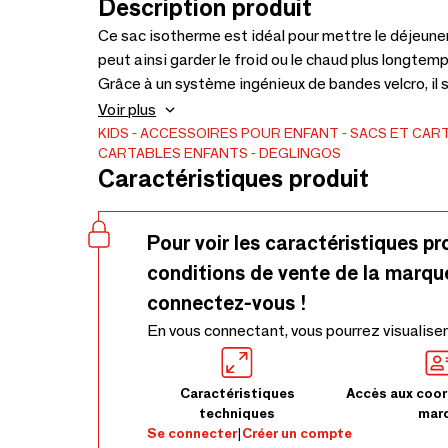
Description produit
Ce sac isotherme est idéal pour mettre le déjeune
peut ainsi garder le froid ou le chaud plus longte
Grâce à un système ingénieux de bandes velcro, il 
Plusieurs modèles disponibles. Polyester 100% rec
Voir plus
KIDS
ACCESSOIRES POUR ENFANT
SACS ET CAR
CARTABLES ENFANTS
DEGLINGOS
Caractéristiques produit
Pour voir les caractéristiques pr
conditions de vente de la marqu
connectez-vous !
En vous connectant, vous pourrez visualiser
Caractéristiques
Accès aux coor
techniques
mar
Se connecter
|
Créer un compte