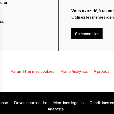
lorer
Vous avez déjà un c
Utilisez les mêmes ide
ces
Se connecter
Paramétrer mes cookies
Piano Analytics
À propos
esse
Devenir partenaire
Mentions légales
Conditions c
s Options
Analytics
ètres de confidentialité, en garantissant la conformité avec le