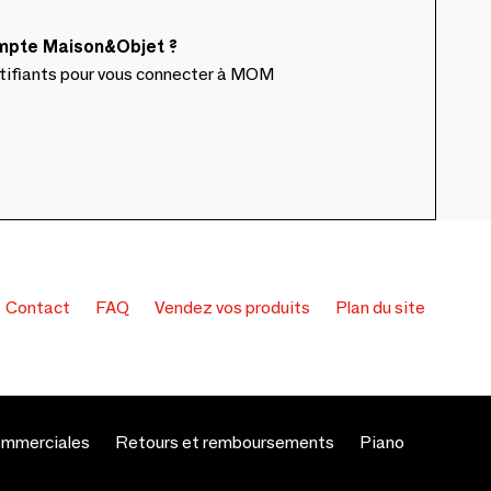
ompte Maison&Objet ?
ntifiants pour vous connecter à MOM
Contact
FAQ
Vendez vos produits
Plan du site
ommerciales
Retours et remboursements
Piano
s réglementations. Personnalisez vos préférences pour contrôler