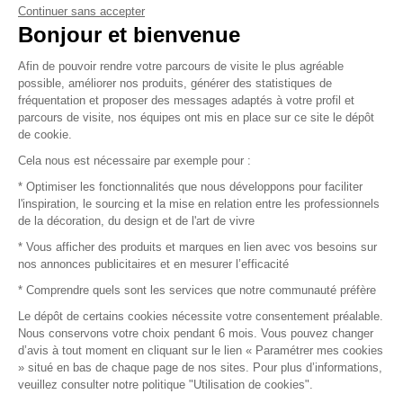
Continuer sans accepter
Vendez vos produits
Bonjour et bienvenue
Afin de pouvoir rendre votre parcours de visite le plus agréable
Plan du site
possible, améliorer nos produits, générer des statistiques de
fréquentation et proposer des messages adaptés à votre profil et
parcours de visite, nos équipes ont mis en place sur ce site le dépôt
de cookie.
© 2016 –
Organisation SAFI
Cela nous est nécessaire par exemple pour :
* Optimiser les fonctionnalités que nous développons pour faciliter
Recrutement
l'inspiration, le sourcing et la mise en relation entre les professionnels
de la décoration, du design et de l'art de vivre
Presse
* Vous afficher des produits et marques en lien avec vos besoins sur
nos annonces publicitaires et en mesurer l’efficacité
Devenir partenaire
* Comprendre quels sont les services que notre communauté préfère
Le dépôt de certains cookies nécessite votre consentement préalable.
Mentions légales
Nous conservons votre choix pendant 6 mois. Vous pouvez changer
d’avis à tout moment en cliquant sur le lien « Paramétrer mes cookies
Conditions commerciales
» situé en bas de chaque page de nos sites. Pour plus d’informations,
veuillez consulter notre politique "Utilisation de cookies".
Retours et remboursements