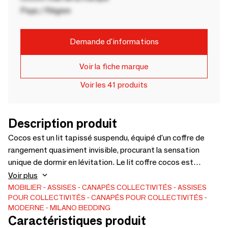
Pays / Région
Demande d'informations
Voir la fiche marque
Voir les 41 produits
Description produit
Cocos est un lit tapissé suspendu, équipé d'un coffre de
rangement quasiment invisible, procurant la sensation
unique de dormir en lévitation. Le lit coffre cocos est
entièrement démontable pour faciliter le transport ; il
Voir plus
présente une tête de lit matelassée à effet tressé, fixée à
MOBILIER
ASSISES
CANAPÉS
COLLECTIVITÉS
ASSISES
POUR COLLECTIVITÉS
CANAPÉS POUR COLLECTIVITÉS
la base par un système d’assemblage pratique à
MODERNE
MILANO BEDDING
baïonnette. Le coffre de rangement soutient le sommier à
Caractéristiques produit
lattes auto-adaptatives, créant ainsi un effet de