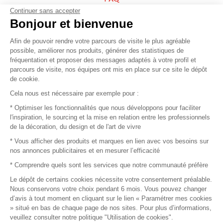
Continuer sans accepter
Vendez vos produits
Bonjour et bienvenue
Afin de pouvoir rendre votre parcours de visite le plus agréable
Plan du site
possible, améliorer nos produits, générer des statistiques de
fréquentation et proposer des messages adaptés à votre profil et
parcours de visite, nos équipes ont mis en place sur ce site le dépôt
de cookie.
© 2016 –
Organisation SAFI
Cela nous est nécessaire par exemple pour :
* Optimiser les fonctionnalités que nous développons pour faciliter
Recrutement
l'inspiration, le sourcing et la mise en relation entre les professionnels
de la décoration, du design et de l'art de vivre
Presse
* Vous afficher des produits et marques en lien avec vos besoins sur
nos annonces publicitaires et en mesurer l’efficacité
Devenir partenaire
* Comprendre quels sont les services que notre communauté préfère
Le dépôt de certains cookies nécessite votre consentement préalable.
Mentions légales
Nous conservons votre choix pendant 6 mois. Vous pouvez changer
d’avis à tout moment en cliquant sur le lien « Paramétrer mes cookies
Conditions commerciales
» situé en bas de chaque page de nos sites. Pour plus d’informations,
veuillez consulter notre politique "Utilisation de cookies".