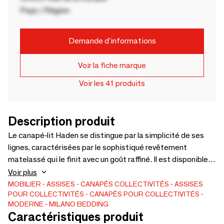
Pays / Région
Demande d'informations
Voir la fiche marque
Voir les 41 produits
Description produit
Le canapé-lit Haden se distingue par la simplicité de ses
lignes, caractérisées par le sophistiqué revêtement
matelassé qui le finit avec un goût raffiné. Il est disponible
en deux versions, avec ou sans accoudoirs, pour répondre à
Voir plus
tous les besoins d'espace. L'élégante barre métallique
MOBILIER
ASSISES
CANAPÉS
COLLECTIVITÉS
ASSISES
POUR COLLECTIVITÉS
CANAPÉS POUR COLLECTIVITÉS
finition nickel noir souligne la rigueur esthétique qui
MODERNE
MILANO BEDDING
caractérise le canapé. En deux simples mouvements, Haden
Caractéristiques produit
se transforme en un lit de 200 cm de long ; cette double