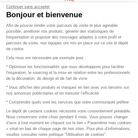
Continuer sans accepter
Vendez vos produits
Bonjour et bienvenue
Afin de pouvoir rendre votre parcours de visite le plus agréable
Plan du site
possible, améliorer nos produits, générer des statistiques de
fréquentation et proposer des messages adaptés à votre profil et
parcours de visite, nos équipes ont mis en place sur ce site le dépôt
de cookie.
© 2016 –
Organisation SAFI
Cela nous est nécessaire par exemple pour :
* Optimiser les fonctionnalités que nous développons pour faciliter
Recrutement
l'inspiration, le sourcing et la mise en relation entre les professionnels
de la décoration, du design et de l'art de vivre
Presse
* Vous afficher des produits et marques en lien avec vos besoins sur
nos annonces publicitaires et en mesurer l’efficacité
Devenir partenaire
* Comprendre quels sont les services que notre communauté préfère
Le dépôt de certains cookies nécessite votre consentement préalable.
Mentions légales
Nous conservons votre choix pendant 6 mois. Vous pouvez changer
d’avis à tout moment en cliquant sur le lien « Paramétrer mes cookies
Conditions commerciales
» situé en bas de chaque page de nos sites. Pour plus d’informations,
veuillez consulter notre politique "Utilisation de cookies".