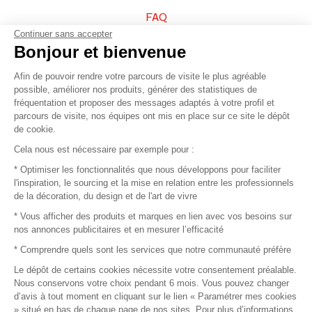
FAQ
Continuer sans accepter
Vendez vos produits
Bonjour et bienvenue
Afin de pouvoir rendre votre parcours de visite le plus agréable
Plan du site
possible, améliorer nos produits, générer des statistiques de
fréquentation et proposer des messages adaptés à votre profil et
parcours de visite, nos équipes ont mis en place sur ce site le dépôt
de cookie.
© 2016 –
Organisation SAFI
Cela nous est nécessaire par exemple pour :
* Optimiser les fonctionnalités que nous développons pour faciliter
Recrutement
l'inspiration, le sourcing et la mise en relation entre les professionnels
de la décoration, du design et de l'art de vivre
Presse
* Vous afficher des produits et marques en lien avec vos besoins sur
nos annonces publicitaires et en mesurer l’efficacité
Devenir partenaire
* Comprendre quels sont les services que notre communauté préfère
Le dépôt de certains cookies nécessite votre consentement préalable.
Mentions légales
Nous conservons votre choix pendant 6 mois. Vous pouvez changer
d’avis à tout moment en cliquant sur le lien « Paramétrer mes cookies
Conditions commerciales
» situé en bas de chaque page de nos sites. Pour plus d’informations,