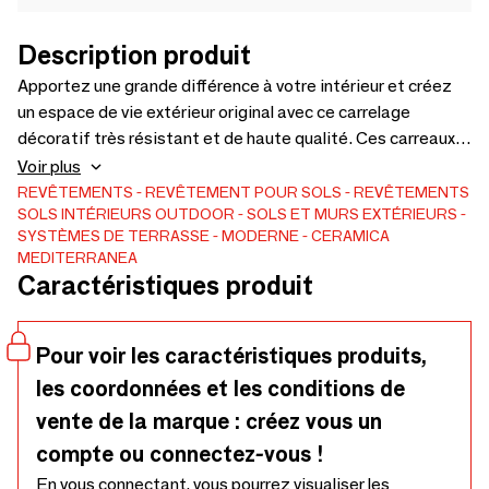
Description produit
Apportez une grande différence à votre intérieur et créez
un espace de vie extérieur original avec ce carrelage
décoratif très résistant et de haute qualité. Ces carreaux
sont parfaits pour la conception d'un sol homogène lors de
Voir plus
la pose de carreaux à l'intérieur et à l'extérieur. Sa surface
REVÊTEMENTS
REVÊTEMENT POUR SOLS
REVÊTEMENTS
SOLS INTÉRIEURS
OUTDOOR
SOLS ET MURS EXTÉRIEURS
texturée antidérapante (R10 et R11) et ses qualités
SYSTÈMES DE TERRASSE
MODERNE
CERAMICA
robustes en font un excellent choix pour les zones à fort
MEDITERRANEA
trafic. Couleurs : Beige, Blanc, Gris | Formats : 60x60 cm,
Caractéristiques produit
60x120 cm | Epaisseur : 9 mm et 20 mm | Edition spéciale :
300x600x8 mm
Pour voir les caractéristiques produits,
les coordonnées et les conditions de
vente de la marque : créez vous un
compte ou connectez-vous !
En vous connectant, vous pourrez visualiser les