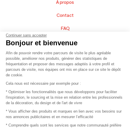
À propos
Contact
FAQ
Continuer sans accepter
Vendez vos produits
Bonjour et bienvenue
Afin de pouvoir rendre votre parcours de visite le plus agréable
Plan du site
possible, améliorer nos produits, générer des statistiques de
fréquentation et proposer des messages adaptés à votre profil et
parcours de visite, nos équipes ont mis en place sur ce site le dépôt
de cookie.
© 2016 –
Organisation SAFI
Cela nous est nécessaire par exemple pour :
* Optimiser les fonctionnalités que nous développons pour faciliter
Recrutement
l'inspiration, le sourcing et la mise en relation entre les professionnels
de la décoration, du design et de l'art de vivre
Presse
* Vous afficher des produits et marques en lien avec vos besoins sur
nos annonces publicitaires et en mesurer l’efficacité
Devenir partenaire
* Comprendre quels sont les services que notre communauté préfère