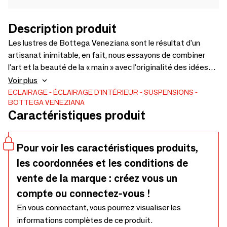
Description produit
Les lustres de Bottega Veneziana sont le résultat d'un
artisanat inimitable, en fait, nous essayons de combiner
l'art et la beauté de la « main » avec l'originalité des idées
esthétiques toujours nouvelles.COROLLE est le résultat de
Voir plus
cette combinaison de tradition et de créativité qui se
ECLAIRAGE
ÉCLAIRAGE D'INTÉRIEUR
SUSPENSIONS
BOTTEGA VENEZIANA
conjuguent dans ce magnifique modèle qui ressemble à un
Caractéristiques produit
bouchet de fleurs. Il a été fait « sur mesure » pour un ancien
café Mantoue : une combinaison parfaite de beauté et de
fonctionnalité, il crée un environnement chaleureux et
Pour voir les caractéristiques produits,
sophistiqué en concevant l'environnement avec une grande
les coordonnées et les conditions de
harmonie visuelle.
vente de la marque : créez vous un
compte ou connectez-vous !
En vous connectant, vous pourrez visualiser les
informations complètes de ce produit.