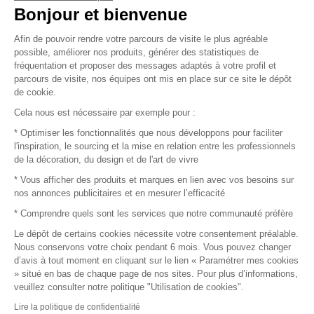
Vendez vos produits
Bonjour et bienvenue
Afin de pouvoir rendre votre parcours de visite le plus agréable
Plan du site
possible, améliorer nos produits, générer des statistiques de
fréquentation et proposer des messages adaptés à votre profil et
parcours de visite, nos équipes ont mis en place sur ce site le dépôt
de cookie.
© 2016 –
Organisation SAFI
Cela nous est nécessaire par exemple pour :
* Optimiser les fonctionnalités que nous développons pour faciliter
Recrutement
l'inspiration, le sourcing et la mise en relation entre les professionnels
de la décoration, du design et de l'art de vivre
Presse
* Vous afficher des produits et marques en lien avec vos besoins sur
nos annonces publicitaires et en mesurer l’efficacité
Devenir partenaire
* Comprendre quels sont les services que notre communauté préfère
Le dépôt de certains cookies nécessite votre consentement préalable.
Mentions légales
Nous conservons votre choix pendant 6 mois. Vous pouvez changer
d’avis à tout moment en cliquant sur le lien « Paramétrer mes cookies
Conditions commerciales
» situé en bas de chaque page de nos sites. Pour plus d’informations,
veuillez consulter notre politique "Utilisation de cookies".
Retours et remboursements
Lire la politique de confidentialité