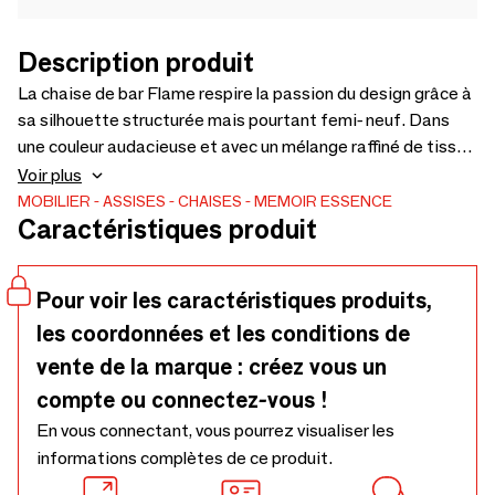
Description produit
La chaise de bar Flame respire la passion du design grâce à
sa silhouette structurée mais pourtant femi- neuf. Dans
une couleur audacieuse et avec un mélange raffiné de tissus,
cette pièce a dans le détail de l'assise l'expression de
Voir plus
flamme et la force du design illustré par son entrelacement
MOBILIER
ASSISES
CHAISES
MEMOIR ESSENCE
Caractéristiques produit
délicat. Cette chaise de bar peut rendre votre bar spécial
et un endroit pour être confortable.
Pour voir les caractéristiques produits,
les coordonnées et les conditions de
vente de la marque : créez vous un
compte ou connectez-vous !
En vous connectant, vous pourrez visualiser les
informations complètes de ce produit.