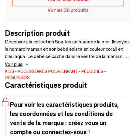
Voir les 36 produits
Description produit
Découvrez la collection Sea, les animaux de la mer. Iloveyou,
le homard maman et son bébé existe en couleur corail et
bleu aqua. Le bébé se cache dans le ventre de la maman. La
maman homard mesure 48cm. La peluche est douce et
Voir plus
idéale en cadeau de naissance.
KIDS
ACCESSOIRES POUR ENFANT
PELUCHES
DEGLINGOS
Caractéristiques produit
Pour voir les caractéristiques produits,
les coordonnées et les conditions de
vente de la marque : créez vous un
compte ou connectez-vous !