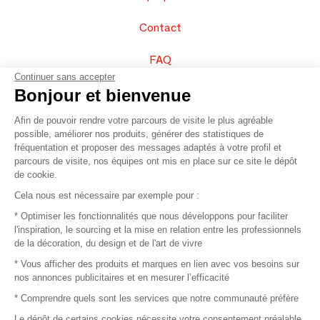
Contact
FAQ
Continuer sans accepter
Vendez vos produits
Bonjour et bienvenue
Afin de pouvoir rendre votre parcours de visite le plus agréable
Plan du site
possible, améliorer nos produits, générer des statistiques de
fréquentation et proposer des messages adaptés à votre profil et
parcours de visite, nos équipes ont mis en place sur ce site le dépôt
de cookie.
© 2016 –
Organisation SAFI
Cela nous est nécessaire par exemple pour :
* Optimiser les fonctionnalités que nous développons pour faciliter
Recrutement
l'inspiration, le sourcing et la mise en relation entre les professionnels
de la décoration, du design et de l'art de vivre
Presse
* Vous afficher des produits et marques en lien avec vos besoins sur
nos annonces publicitaires et en mesurer l’efficacité
Devenir partenaire
* Comprendre quels sont les services que notre communauté préfère
Le dépôt de certains cookies nécessite votre consentement préalable.