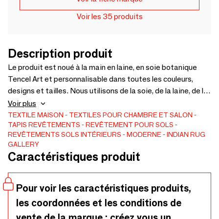
Voir les 35 produits
Description produit
Le produit est noué à la main en laine, en soie botanique
Tencel Art et personnalisable dans toutes les couleurs,
designs et tailles. Nous utilisons de la soie, de la laine, de la
viscose, du tencel, du jute, de la laine de mohair, du PP, du fil
Voir plus
pour animaux de compagnie, du cuir et d'autres fibres. Nous
TEXTILE MAISON
TEXTILES POUR CHAMBRE ET SALON
TAPIS
REVÊTEMENTS
REVÊTEMENT POUR SOLS
pouvons également réaliser dans vos couleurs, designs et
REVÊTEMENTS SOLS INTÉRIEURS
MODERNE
INDIAN RUG
tailles. Nous avons plus de 6000 Color Poms et Pantone.
GALLERY
FedEx est notre partenaire de messagerie. Il est très
Caractéristiques produit
économique et pratique d'acheter directement chez nous
car nous sommes fabricant. Visitez mon site Web
www.indianruggallery.com
Pour voir les caractéristiques produits,
les coordonnées et les conditions de
vente de la marque : créez vous un