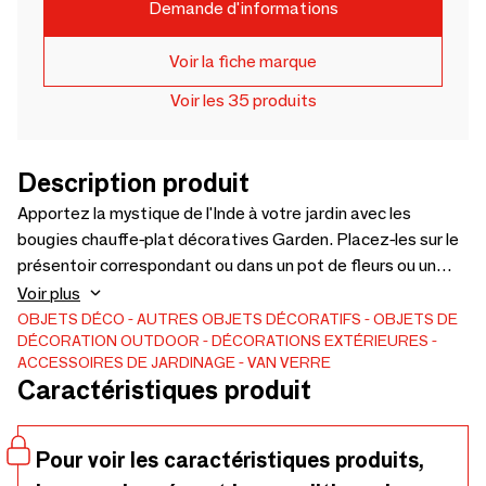
Demande d'informations
Voir la fiche marque
Voir les 35 produits
Description produit
Apportez la mystique de l'Inde à votre jardin avec les
bougies chauffe-plat décoratives Garden. Placez-les sur le
présentoir correspondant ou dans un pot de fleurs ou un
parterre de fleurs, en utilisant différentes hauteurs pour
Voir plus
créer un effet ludique. Un cadeau durable qui crée
OBJETS DÉCO
AUTRES OBJETS DÉCORATIFS
OBJETS DE
DÉCORATION
OUTDOOR
DÉCORATIONS EXTÉRIEURES
l'atmosphère parfaite pour le jardin et votre maison, pour
ACCESSOIRES DE JARDINAGE
VAN VERRE
les longues soirées d'été ou les nuits froides et sombres
Caractéristiques produit
d'hiver. Les ateliers de métallurgie traditionnels existent
depuis les premiers jours de la civilisation indienne, où des
artisans habiles transforment le métal en pièces d'art
Pour voir les caractéristiques produits,
uniques..