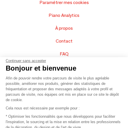
Paramétrer mes cookies
Piano Analytics
À propos
Contact
FAQ
Continuer sans accepter
Vendez vos produits
Bonjour et bienvenue
Afin de pouvoir rendre votre parcours de visite le plus agréable
Plan du site
possible, améliorer nos produits, générer des statistiques de
fréquentation et proposer des messages adaptés à votre profil et
parcours de visite, nos équipes ont mis en place sur ce site le dépôt
de cookie.
© 2016 –
Organisation SAFI
Cela nous est nécessaire par exemple pour :
* Optimiser les fonctionnalités que nous développons pour faciliter
Recrutement
l'inspiration, le sourcing et la mise en relation entre les professionnels
de la décoration, du design et de l'art de vivre