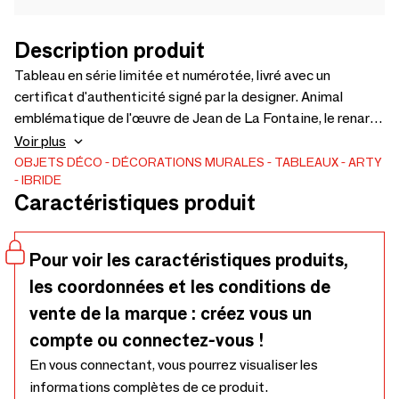
Description produit
Tableau en série limitée et numérotée, livré avec un
certificat d'authenticité signé par la designer. Animal
emblématique de l'œuvre de Jean de La Fontaine, le renard
rusé aux airs de héros romantique enfile son armure de
Voir plus
conquérant sans perdre l'œillet blanc de la passion niché au
OBJETS DÉCO
DÉCORATIONS MURALES
TABLEAUX
ARTY
IBRIDE
creux de sa main. Design Rachel & Benoît Convers -
Caractéristiques produit
Matériau: Cadre en stratifié massif et impression sur
papier compressé - Fabriqué en France.
Pour voir les caractéristiques produits,
les coordonnées et les conditions de
vente de la marque : créez vous un
compte ou connectez-vous !
En vous connectant, vous pourrez visualiser les
informations complètes de ce produit.