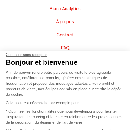
Piano Analytics
À propos
Contact
FAQ
Continuer sans accepter
Vendez vos produits
Bonjour et bienvenue
Afin de pouvoir rendre votre parcours de visite le plus agréable
Plan du site
possible, améliorer nos produits, générer des statistiques de
fréquentation et proposer des messages adaptés à votre profil et
parcours de visite, nos équipes ont mis en place sur ce site le dépôt
de cookie.
© 2016 –
Organisation SAFI
Cela nous est nécessaire par exemple pour :
* Optimiser les fonctionnalités que nous développons pour faciliter
Recrutement
l'inspiration, le sourcing et la mise en relation entre les professionnels
de la décoration, du design et de l'art de vivre
Presse