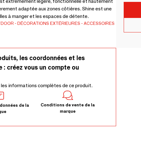
on est extrêmement légère, fonctionnelle et hautement
lièrement adaptée aux zones côtières. Shine est une
lles à manger et les espaces de détente.
TDOOR
DÉCORATIONS EXTÉRIEURES
ACCESSOIRES
oduits, les coordonnées et les
e : créez vous un compte ou
 les informations complètes de ce produit.
Conditions de vente de la
données de la
marque
que