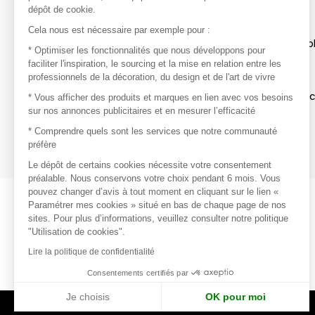
dépôt de cookie.
Découvrir
Cela nous est nécessaire par exemple pour :
Les produits de milliers de fournisseurs à exp
* Optimiser les fonctionnalités que nous développons pour
faciliter l'inspiration, le sourcing et la mise en relation entre les
professionnels de la décoration, du design et de l'art de vivre
S'inspirer
Inspiration et sélections de produits tendan
* Vous afficher des produits et marques en lien avec vos besoins
sur nos annonces publicitaires et en mesurer l’efficacité
Contacter
* Comprendre quels sont les services que notre communauté
préfère
Prises de contact rapides et simplifiées
Le dépôt de certains cookies nécessite votre consentement
préalable. Nous conservons votre choix pendant 6 mois. Vous
pouvez changer d’avis à tout moment en cliquant sur le lien «
Paramétrer mes cookies » situé en bas de chaque page de nos
sites. Pour plus d’informations, veuillez consulter notre politique
"Utilisation de cookies".
Lire la politique de confidentialité
Consentements certifiés par
Je choisis
OK pour moi