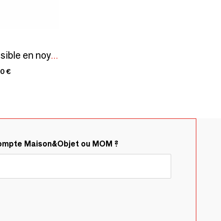
Table à manger extensible en noyer
00 €
compte Maison&Objet ou MOM ?