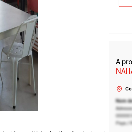
A pr
NAH
Co
Nom de
Adresse
00000 V
Pays / 