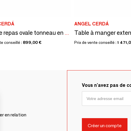
CERDÁ
ANGEL CERDÁ
Table de repas ovale tonneau en bois de noyer
te conseillé :
899,00 €
Prix de vente conseillé :
1 471,
Vous n'avez pas de 
er en relation