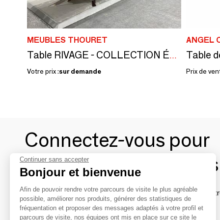
MEUBLES THOURET
ANGEL 
Table RIVAGE - COLLECTION ÉCRIN
Votre prix :
sur demande
Prix de ven
Connectez-vous pour
contacter les marques
Continuer sans accepter
Bonjour et bienvenue
Afin de pouvoir rendre votre parcours de visite le plus agréable
Afin de profiter au mieux de l'expérience MOM et de rentr
possible, améliorer nos produits, générer des statistiques de
avec vos marques préférées, créez-vous un compte.
fréquentation et proposer des messages adaptés à votre profil et
parcours de visite, nos équipes ont mis en place sur ce site le