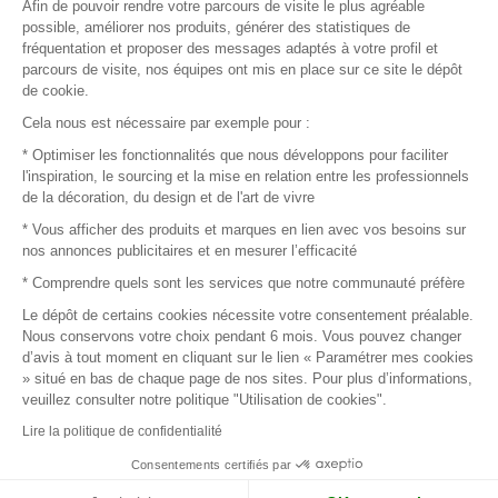
Afin de pouvoir rendre votre parcours de visite le plus agréable
Plan du site
possible, améliorer nos produits, générer des statistiques de
fréquentation et proposer des messages adaptés à votre profil et
parcours de visite, nos équipes ont mis en place sur ce site le dépôt
de cookie.
© 2016 –
Organisation SAFI
Cela nous est nécessaire par exemple pour :
* Optimiser les fonctionnalités que nous développons pour faciliter
Recrutement
l'inspiration, le sourcing et la mise en relation entre les professionnels
de la décoration, du design et de l'art de vivre
Presse
* Vous afficher des produits et marques en lien avec vos besoins sur
nos annonces publicitaires et en mesurer l’efficacité
Devenir partenaire
* Comprendre quels sont les services que notre communauté préfère
Le dépôt de certains cookies nécessite votre consentement préalable.
Mentions légales
Nous conservons votre choix pendant 6 mois. Vous pouvez changer
d’avis à tout moment en cliquant sur le lien « Paramétrer mes cookies
Conditions commerciales
» situé en bas de chaque page de nos sites. Pour plus d’informations,
veuillez consulter notre politique "Utilisation de cookies".
Retours et remboursements
Lire la politique de confidentialité
Piano Analytics
Consentements certifiés par