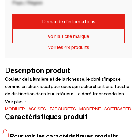
Pays / Région
Demande d'informations
Voir la fiche marque
Voir les 49 produits
Description produit
Couleur de la lumière et de la richesse, le doré s’impose
comme un choix idéal pour ceux qui recherchent une touche
de distinction dans leur intérieur. Le doré transcende les
tendances et incarne une allure sophistiquée qui attire
Voir plus
naturellement les regards. Inspirée par l’univers du luxe et
MOBILIER
ASSISES
TABOURETS
MODERNE
SOFTICATED
Caractéristiques produit
des matières précieuses, cette couleur confère à notre
tabouret design un caractère unique, à la fois audacieux et
somptueux. Tel un bijou enchâssé dans son écrin, le
Pour voir les caractéristiques produits,