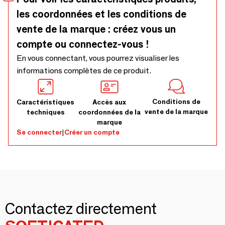
tabouret Signet Ring s'intègre harmonieusement à votre
les coordonnées et les conditions de
intérieur, apportant une note de raffinement et une touche
d'éclat à votre espace..
vente de la marque : créez vous un
compte ou connectez-vous !
En vous connectant, vous pourrez visualiser les
informations complètes de ce produit.
Conditions de
Caractéristiques
Accès aux
vente de la marque
techniques
coordonnées de la
marque
Se connecter
|
Créer un compte
Contactez directement