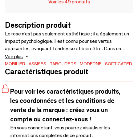
Voir les 49 produits
Description produit
Le rose n’est pas seulement esthétique ; il a également un
impact psychologique. Il est connu pour ses vertus
apaisantes, évoquant tendresse et bien-être. Dans un
espace de vie, il peut contribuer à créer une atmosphère
Voir plus
chaleureuse et accueillante, favorisant la sérénité et la
MOBILIER
ASSISES
TABOURETS
MODERNE
SOFTICATED
Caractéristiques produit
détente. Notre tabouret iconique Signet Ring, symbole
d’équilibre entre sophistication et fonctionnalité incarne
l’esprit de notre marque. L'originalité du design de ce
Pour voir les caractéristiques produits,
tabouret, l'attention portée à l'esthétisme, le confort, la
les coordonnées et les conditions de
praticité associés à cette couleur rose lumineuse
contribuent à créer des ambiances diverses.
vente de la marque : créez vous un
compte ou connectez-vous !
En vous connectant, vous pourrez visualiser les
informations complètes de ce produit.