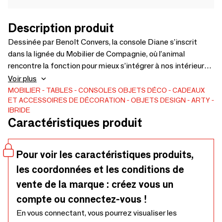
Description produit
Dessinée par Benoît Convers, la console Diane s’inscrit
dans la lignée du Mobilier de Compagnie, où l’animal
rencontre la fonction pour mieux s’intégrer à nos intérieurs.
Inspirée par la silhouette élancée de la biche, cette console
Voir plus
sculpturale évoque la fugacité d’une apparition dans les
MOBILIER
TABLES
CONSOLES
OBJETS DÉCO
CADEAUX
ET ACCESSOIRES DE DÉCORATION
OBJETS DESIGN
ARTY
sous-bois. Pièce centrale ou adossée à un mur, elle insuffle
IBRIDE
une présence aussi élégante que discrète à chaque espace
Caractéristiques produit
qu’elle investit. Matériau: Stratifié massif - Fabriqué en
France
Pour voir les caractéristiques produits,
les coordonnées et les conditions de
vente de la marque : créez vous un
compte ou connectez-vous !
En vous connectant, vous pourrez visualiser les