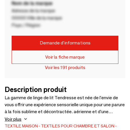
Nom de la marque
Adresse de la marque
00000 Ville de la marque
Pays / Région
Demande d'informations
Voir la fiche marque
Voir les 191 produits
Description produit
La gamme de linge de lit Tendresse est née de l'envie de
vous offrir une expérience sensorielle unique pour une parure
à la fois sublime et décontractée. aérienne et d'une
extrême douceur, cette gaze de coton lavée accompagne
Voir plus
parfaitement la tendance slow life actuelle avec sa matière
TEXTILE MAISON
TEXTILES POUR CHAMBRE ET SALON