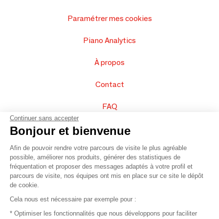
Paramétrer mes cookies
Piano Analytics
À propos
Contact
FAQ
Continuer sans accepter
Vendez vos produits
Bonjour et bienvenue
Afin de pouvoir rendre votre parcours de visite le plus agréable
Plan du site
possible, améliorer nos produits, générer des statistiques de
fréquentation et proposer des messages adaptés à votre profil et
parcours de visite, nos équipes ont mis en place sur ce site le dépôt
de cookie.
© 2016 –
Organisation SAFI
Cela nous est nécessaire par exemple pour :
* Optimiser les fonctionnalités que nous développons pour faciliter
Recrutement