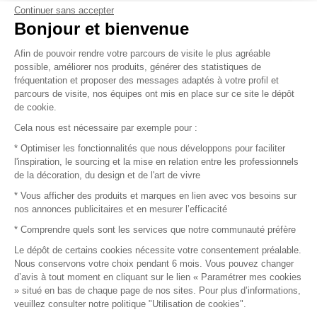
Continuer sans accepter
Vendez vos produits
Bonjour et bienvenue
Afin de pouvoir rendre votre parcours de visite le plus agréable
Plan du site
possible, améliorer nos produits, générer des statistiques de
fréquentation et proposer des messages adaptés à votre profil et
parcours de visite, nos équipes ont mis en place sur ce site le dépôt
de cookie.
© 2016 –
Organisation SAFI
Cela nous est nécessaire par exemple pour :
* Optimiser les fonctionnalités que nous développons pour faciliter
Recrutement
l'inspiration, le sourcing et la mise en relation entre les professionnels
de la décoration, du design et de l'art de vivre
Presse
* Vous afficher des produits et marques en lien avec vos besoins sur
nos annonces publicitaires et en mesurer l’efficacité
Devenir partenaire
* Comprendre quels sont les services que notre communauté préfère
Le dépôt de certains cookies nécessite votre consentement préalable.
Mentions légales
Nous conservons votre choix pendant 6 mois. Vous pouvez changer
d’avis à tout moment en cliquant sur le lien « Paramétrer mes cookies
Conditions commerciales
» situé en bas de chaque page de nos sites. Pour plus d’informations,
veuillez consulter notre politique "Utilisation de cookies".
Retours et remboursements