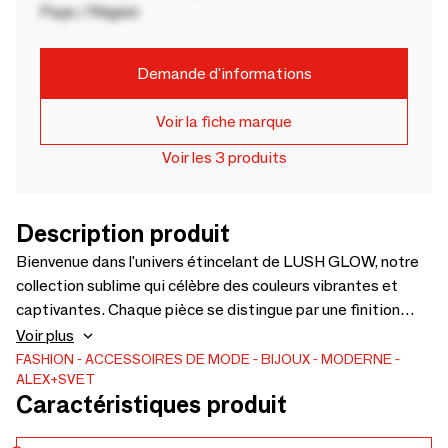
Pays / Région
Demande d'informations
Voir la fiche marque
Voir les 3 produits
Description produit
Bienvenue dans l'univers étincelant de LUSH GLOW, notre
collection sublime qui célèbre des couleurs vibrantes et
captivantes. Chaque pièce se distingue par une finition
exquise grâce au soin exceptionnel appliqué lors d'un
Voir plus
procédé artisanal UNIQUE. Matières de haute qualité
FASHION
ACCESSOIRES DE MODE
BIJOUX
MODERNE
ALEX+SVET
d'origine Européenne uniquement. Détails luxueux à
Caractéristiques produit
découvrir! Bijoux contemporains et modernes : colliers,
boucles d'oreilles, bagues, bracelets, broches. Très