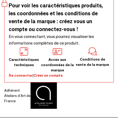
populaires dans les boutiques des musées et les concept
Pour voir les caractéristiques produits,
store Créateur. #rubber #acrylique #verre acrylique #verre
les coordonnées et les conditions de
organique #plexiglas #lucite #3Djewelry
vente de la marque : créez vous un
compte ou connectez-vous !
En vous connectant, vous pourrez visualiser les
informations complètes de ce produit.
Conditions de
Caractéristiques
Accès aux
vente de la marque
techniques
coordonnées de la
marque
Se connecter
|
Créer un compte
Adhérent
Ateliers d'Art de
France