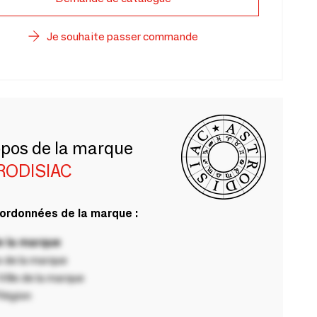
Je souhaite passer commande
opos de la marque
RODISIAC
ordonnées de la marque :
 la marque
 de la marque
ille de la marque
Région