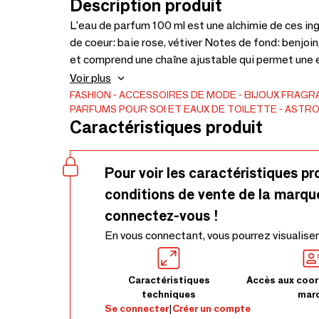
Description produit
L'eau de parfum 100 ml est une alchimie de ces ingrédients: Notes de tête: bergamo
de coeur: baie rose, vétiver Notes de fond: benjoin, mousse de ch
et comprend une chaîne ajustable qui permet une ex
plaqué or et le médaillon en plaqué or incrusté de s
Voir plus
FASHION
ACCESSOIRES DE MODE
BIJOUX
FRAGRA
PARFUMS POUR SOI ET EAUX DE TOILETTE
ASTRO
Caractéristiques produit
Pour voir les caractéristiques pr
conditions de vente de la marqu
connectez-vous !
En vous connectant, vous pourrez visualiser
Caractéristiques
Accès aux coor
techniques
mar
Se connecter
|
Créer un compte