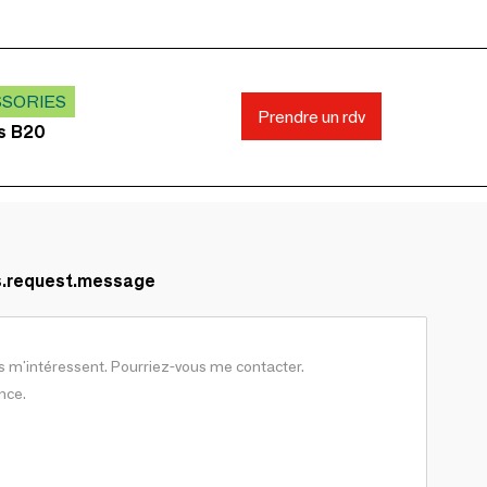
SSORIES
Prendre un rdv
ds B20
s.request.message