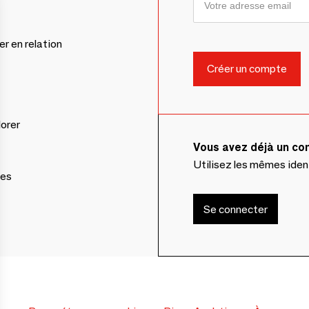
er en relation
lorer
Vous avez déjà un c
Utilisez les mêmes ide
ces
Se connecter