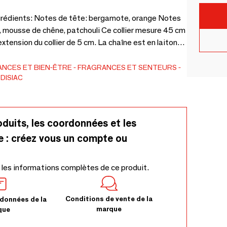
te, orange Notes
êne, patchouli Ce collier mesure 45 cm
tension du collier de 5 cm. La chaîne est en laiton
trass.
NCES ET BIEN-ÊTRE
FRAGRANCES ET SENTEURS
DISIAC
oduits, les coordonnées et les
e : créez vous un compte ou
 les informations complètes de ce produit.
Conditions de vente de la
données de la
marque
que