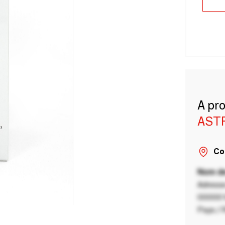
A pr
AST
Co
Nom de
Adresse
00000 V
Pays / 