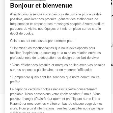
contacter les marques
Bonjour et bienvenue
Afin de pouvoir rendre votre parcours de visite le plus agréable
Afin de profiter au mieux de l'expérience MOM et de rentr
possible, améliorer nos produits, générer des statistiques de
avec vos marques préférées, créez-vous un compte.
fréquentation et proposer des messages adaptés à votre profil et
parcours de visite, nos équipes ont mis en place sur ce site le
dépôt de cookie.
Découvrir
Cela nous est nécessaire par exemple pour :
Les produits de milliers de fournisseurs à exp
* Optimiser les fonctionnalités que nous développons pour
faciliter l'inspiration, le sourcing et la mise en relation entre les
professionnels de la décoration, du design et de l'art de vivre
S'inspirer
Inspiration et sélections de produits tendan
* Vous afficher des produits et marques en lien avec vos besoins
sur nos annonces publicitaires et en mesurer l’efficacité
Contacter
* Comprendre quels sont les services que notre communauté
préfère
Prises de contact rapides et simplifiées
Le dépôt de certains cookies nécessite votre consentement
préalable. Nous conservons votre choix pendant 6 mois. Vous
pouvez changer d’avis à tout moment en cliquant sur le lien «
Paramétrer mes cookies » situé en bas de chaque page de nos
sites. Pour plus d’informations, veuillez consulter notre politique