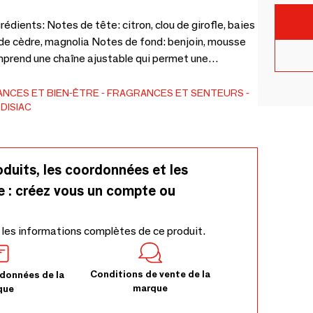
de girofle, baies
s de cèdre, magnolia Notes de fond: benjoin, mousse
é or et le médaillon en plaqué or incrusté de strass.
NCES ET BIEN-ÊTRE
FRAGRANCES ET SENTEURS
DISIAC
oduits, les coordonnées et les
e : créez vous un compte ou
 les informations complètes de ce produit.
Conditions de vente de la
données de la
marque
que