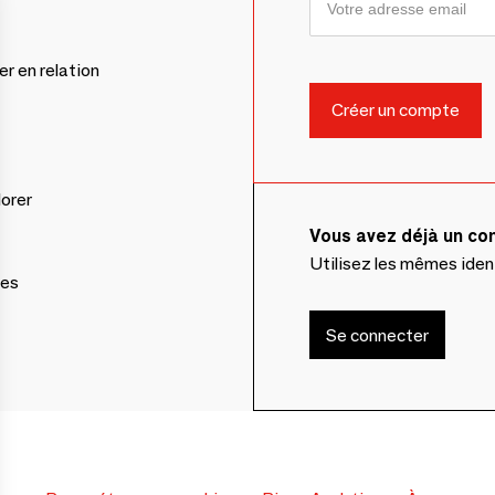
er en relation
lorer
Vous avez déjà un c
Utilisez les mêmes ide
ces
Se connecter