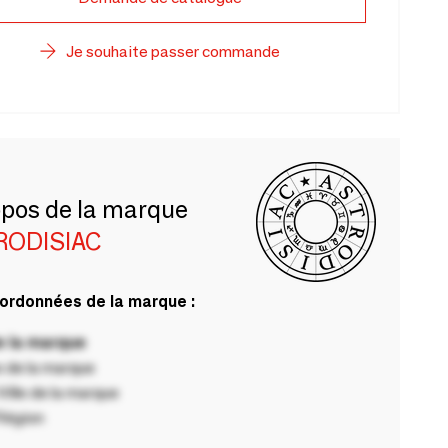
Je souhaite passer commande
opos de la marque
RODISIAC
ordonnées de la marque :
 la marque
 de la marque
ille de la marque
Région