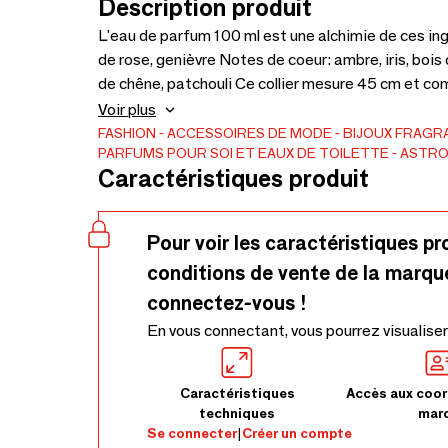
Description produit
L'eau de parfum 100 ml est une alchimie de ces ingrédients: Notes de tête: citron, clou 
de rose, genièvre Notes de coeur: ambre, iris, boi
de chêne, patchouli Ce collier mesure 45 cm et comprend une chaîne ajustable qui permet une
extension du collier de 5 cm. La chaîne est en plaqu
Voir plus
FASHION
ACCESSOIRES DE MODE
BIJOUX
FRAGRA
PARFUMS POUR SOI ET EAUX DE TOILETTE
ASTRO
Caractéristiques produit
Pour voir les caractéristiques pr
conditions de vente de la marqu
connectez-vous !
En vous connectant, vous pourrez visualiser
Caractéristiques
Accès aux coor
techniques
mar
Se connecter
|
Créer un compte