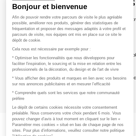
contacter les marques
Bonjour et bienvenue
Afin de pouvoir rendre votre parcours de visite le plus agréable
Afin de profiter au mieux de l'expérience MOM et de rentr
possible, améliorer nos produits, générer des statistiques de
avec vos marques préférées, créez-vous un compte.
fréquentation et proposer des messages adaptés à votre profil et
parcours de visite, nos équipes ont mis en place sur ce site le
dépôt de cookie.
Découvrir
Cela nous est nécessaire par exemple pour :
Les produits de milliers de fournisseurs à exp
* Optimiser les fonctionnalités que nous développons pour
faciliter l'inspiration, le sourcing et la mise en relation entre les
professionnels de la décoration, du design et de l'art de vivre
S'inspirer
Inspiration et sélections de produits tendan
* Vous afficher des produits et marques en lien avec vos besoins
sur nos annonces publicitaires et en mesurer l’efficacité
Contacter
* Comprendre quels sont les services que notre communauté
préfère
Prises de contact rapides et simplifiées
Le dépôt de certains cookies nécessite votre consentement
préalable. Nous conservons votre choix pendant 6 mois. Vous
pouvez changer d’avis à tout moment en cliquant sur le lien «
Paramétrer mes cookies » situé en bas de chaque page de nos
sites. Pour plus d’informations, veuillez consulter notre politique