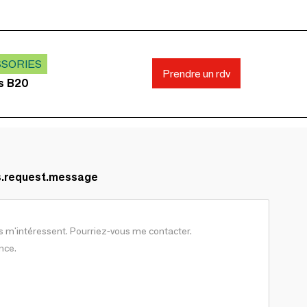
SSORIES
Prendre un rdv
ds B20
s.request.message