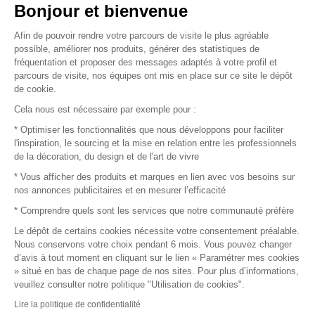
Vendez vos produits
Bonjour et bienvenue
Afin de pouvoir rendre votre parcours de visite le plus agréable
Plan du site
possible, améliorer nos produits, générer des statistiques de
fréquentation et proposer des messages adaptés à votre profil et
parcours de visite, nos équipes ont mis en place sur ce site le dépôt
de cookie.
© 2016 –
Organisation SAFI
Cela nous est nécessaire par exemple pour :
* Optimiser les fonctionnalités que nous développons pour faciliter
Recrutement
l'inspiration, le sourcing et la mise en relation entre les professionnels
de la décoration, du design et de l'art de vivre
Presse
* Vous afficher des produits et marques en lien avec vos besoins sur
nos annonces publicitaires et en mesurer l’efficacité
Devenir partenaire
* Comprendre quels sont les services que notre communauté préfère
Le dépôt de certains cookies nécessite votre consentement préalable.
Mentions légales
Nous conservons votre choix pendant 6 mois. Vous pouvez changer
d’avis à tout moment en cliquant sur le lien « Paramétrer mes cookies
Conditions commerciales
» situé en bas de chaque page de nos sites. Pour plus d’informations,
veuillez consulter notre politique "Utilisation de cookies".
Retours et remboursements
Lire la politique de confidentialité