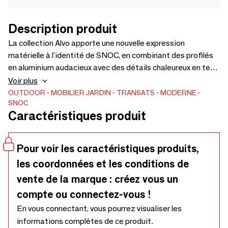
Description produit
La collection Alvo apporte une nouvelle expression
matérielle à l'identité de SNOC, en combinant des profilés
en aluminium audacieux avec des détails chaleureux en teck
et des textures tissées naturelles. Le groupe lounge se
Voir plus
compose d'un fauteuil, d'un siège à 2 places et d'un siège à
OUTDOOR
MOBILIER JARDIN
TRANSATS
MODERNE
SNOC
3 places, chacun présentant une géométrie claire et un
Caractéristiques produit
caractère calme et contemporain. En élargissant la gamme
de la collection,
Pour voir les caractéristiques produits,
les coordonnées et les conditions de
vente de la marque : créez vous un
compte ou connectez-vous !
En vous connectant, vous pourrez visualiser les
informations complètes de ce produit.