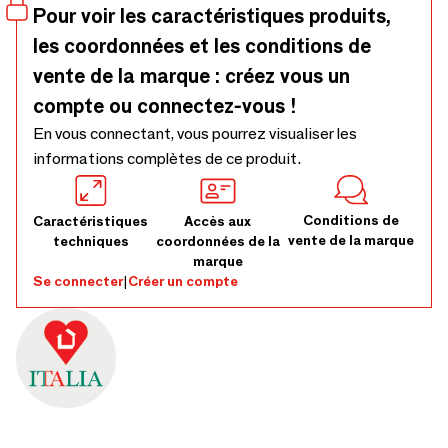
fabrication artisanale, nous avons les compétences et les
Pour voir les caractéristiques produits,
ressources nécessaires pour concevoir, fabriquer et
les coordonnées et les conditions de
installer vos dressings et armoires de rêve
vente de la marque : créez vous un
compte ou connectez-vous !
En vous connectant, vous pourrez visualiser les
informations complètes de ce produit.
Conditions de
Caractéristiques
Accès aux
vente de la marque
techniques
coordonnées de la
marque
Se connecter
|
Créer un compte