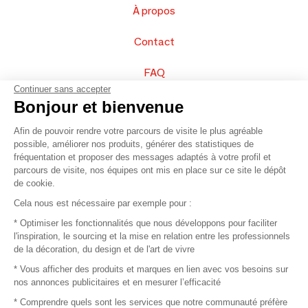
À propos
Contact
FAQ
Continuer sans accepter
Vendez vos produits
Bonjour et bienvenue
Afin de pouvoir rendre votre parcours de visite le plus agréable
Plan du site
possible, améliorer nos produits, générer des statistiques de
fréquentation et proposer des messages adaptés à votre profil et
parcours de visite, nos équipes ont mis en place sur ce site le dépôt
de cookie.
© 2016 –
Organisation SAFI
Cela nous est nécessaire par exemple pour :
* Optimiser les fonctionnalités que nous développons pour faciliter
Recrutement
l'inspiration, le sourcing et la mise en relation entre les professionnels
de la décoration, du design et de l'art de vivre
Presse
* Vous afficher des produits et marques en lien avec vos besoins sur
nos annonces publicitaires et en mesurer l’efficacité
Devenir partenaire
* Comprendre quels sont les services que notre communauté préfère