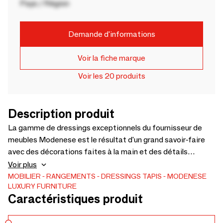
Pays / Région
Demande d'informations
Voir la fiche marque
Voir les 20 produits
Description produit
La gamme de dressings exceptionnels du fournisseur de
meubles Modenese est le résultat d'un grand savoir-faire
avec des décorations faites à la main et des détails
supplémentaires mélangés à des structures sculptées en
Voir plus
bois massif. Un projet de dressing sur mesure est non
MOBILIER
RANGEMENTS
DRESSINGS
TAPIS
MODENESE
LUXURY FURNITURE
seulement esthétique, mais il peut également contribuer à
Caractéristiques produit
rendre votre espace plus propre et encore plus spacieux.
Soutenus par une lignée solide et traditionnelle de