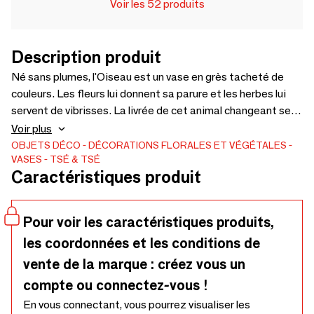
Voir les 52 produits
Description produit
Né sans plumes, l'Oiseau est un vase en grès tacheté de
couleurs. Les fleurs lui donnent sa parure et les herbes lui
servent de vibrisses. La livrée de cet animal changeant se
métamorphosera au gré des bouquets. Au printemps,
Voir plus
l’Oiseau deviendra tulipier; en plaçant des oignons dans son
OBJETS DÉCO
DÉCORATIONS FLORALES ET VÉGÉTALES
VASES
TSÉ & TSÉ
ventre rebondi, vous verrez croître les fleurs à bulbes par les
Caractéristiques produit
trous de son dos. Suivant les saisons et selon votre
inspiration, ce transformiste se fera oiseau mouche, colibri
ou oiseau de paradis. Conseils d'entretien : lavage à la main
Pour voir les caractéristiques produits,
avec du savon ou du liquide vaisselle doux.
les coordonnées et les conditions de
vente de la marque : créez vous un
compte ou connectez-vous !
En vous connectant, vous pourrez visualiser les