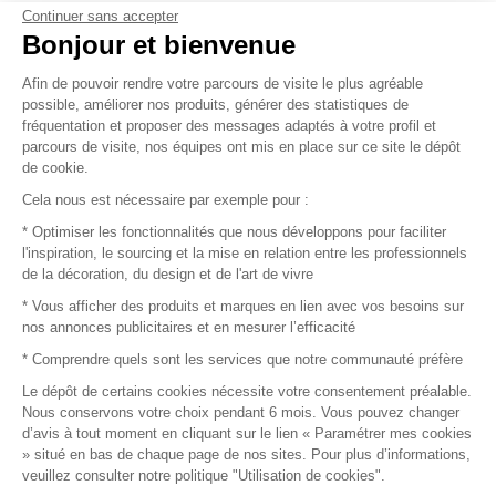
Continuer sans accepter
Vendez vos produits
Bonjour et bienvenue
Afin de pouvoir rendre votre parcours de visite le plus agréable
Plan du site
possible, améliorer nos produits, générer des statistiques de
fréquentation et proposer des messages adaptés à votre profil et
parcours de visite, nos équipes ont mis en place sur ce site le dépôt
de cookie.
© 2016 –
Organisation SAFI
Cela nous est nécessaire par exemple pour :
* Optimiser les fonctionnalités que nous développons pour faciliter
Recrutement
l'inspiration, le sourcing et la mise en relation entre les professionnels
de la décoration, du design et de l'art de vivre
Presse
* Vous afficher des produits et marques en lien avec vos besoins sur
nos annonces publicitaires et en mesurer l’efficacité
Devenir partenaire
* Comprendre quels sont les services que notre communauté préfère
Le dépôt de certains cookies nécessite votre consentement préalable.
Mentions légales
Nous conservons votre choix pendant 6 mois. Vous pouvez changer
d’avis à tout moment en cliquant sur le lien « Paramétrer mes cookies
Conditions commerciales
» situé en bas de chaque page de nos sites. Pour plus d’informations,
veuillez consulter notre politique "Utilisation de cookies".
Retours et remboursements