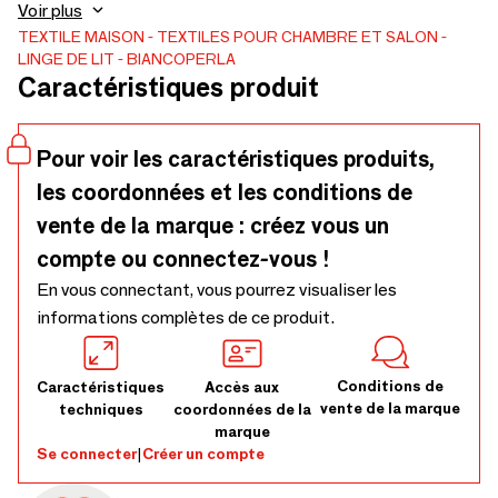
du tissu en le rendant agréablement doux et en créant des
Voir plus
nuances de couleurs uniques. Hamilton a toujours été l'une
TEXTILE MAISON
TEXTILES POUR CHAMBRE ET SALON
LINGE DE LIT
BIANCOPERLA
des excellences de Biancoperla, expression de la beauté et
Caractéristiques produit
de la qualité Made in Italy.
Pour voir les caractéristiques produits,
les coordonnées et les conditions de
vente de la marque : créez vous un
compte ou connectez-vous !
En vous connectant, vous pourrez visualiser les
informations complètes de ce produit.
Conditions de
Caractéristiques
Accès aux
vente de la marque
techniques
coordonnées de la
marque
Se connecter
|
Créer un compte