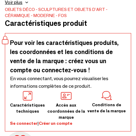
design raffiné en interaction avec l'or.
Voir plus
OBJETS DÉCO
SCULPTURES ET OBJETS D'ART
CÉRAMIQUE
MODERNE
FOS
Caractéristiques produit
Pour voir les caractéristiques produits,
les coordonnées et les conditions de
vente de la marque : créez vous un
compte ou connectez-vous !
En vous connectant, vous pourrez visualiser les
informations complètes de ce produit.
Conditions de
Caractéristiques
Accès aux
vente de la marque
techniques
coordonnées de la
marque
Se connecter
|
Créer un compte