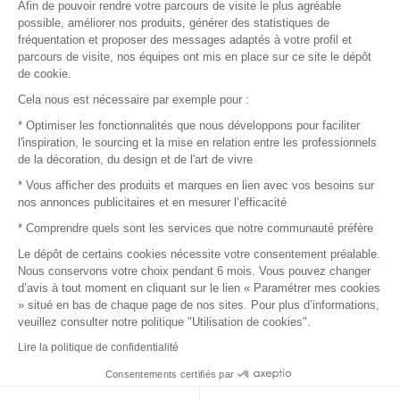
Afin de pouvoir rendre votre parcours de visite le plus agréable
Plan du site
possible, améliorer nos produits, générer des statistiques de
fréquentation et proposer des messages adaptés à votre profil et
parcours de visite, nos équipes ont mis en place sur ce site le dépôt
de cookie.
© 2016 –
Organisation SAFI
Cela nous est nécessaire par exemple pour :
* Optimiser les fonctionnalités que nous développons pour faciliter
Recrutement
l'inspiration, le sourcing et la mise en relation entre les professionnels
de la décoration, du design et de l'art de vivre
Presse
* Vous afficher des produits et marques en lien avec vos besoins sur
nos annonces publicitaires et en mesurer l’efficacité
Devenir partenaire
* Comprendre quels sont les services que notre communauté préfère
Le dépôt de certains cookies nécessite votre consentement préalable.
Mentions légales
Nous conservons votre choix pendant 6 mois. Vous pouvez changer
d’avis à tout moment en cliquant sur le lien « Paramétrer mes cookies
Conditions commerciales
» situé en bas de chaque page de nos sites. Pour plus d’informations,
veuillez consulter notre politique "Utilisation de cookies".
Retours et remboursements
Lire la politique de confidentialité
Piano Analytics
Consentements certifiés par