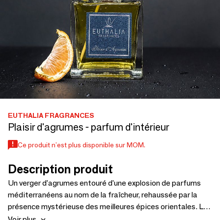
EUTHALIA FRAGRANCES
Plaisir d'agrumes - parfum d'intérieur
Ce produit n'est plus disponible sur MOM.
Description produit
Un verger d'agrumes entouré d'une explosion de parfums
méditerranéens au nom de la fraîcheur, rehaussée par la
présence mystérieuse des meilleures épices orientales. Les
accords d'orange et de mandarine, le caractère vibrant du
Voir plus