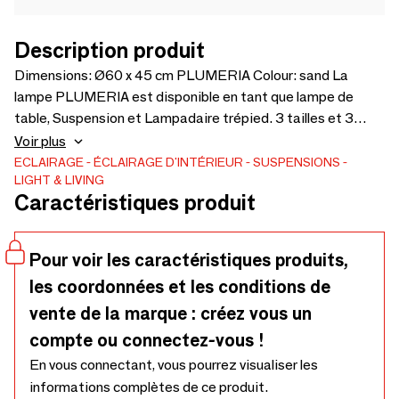
Description produit
Dimensions: Ø60 x 45 cm PLUMERIA Colour: sand La
lampe PLUMERIA est disponible en tant que lampe de
table, Suspension et Lampadaire trépied. 3 tailles et 3
couleurs. Facile à commander dans notre boutique en ligne :
Voir plus
www.light-living.com
ECLAIRAGE
ÉCLAIRAGE D'INTÉRIEUR
SUSPENSIONS
LIGHT & LIVING
Caractéristiques produit
Pour voir les caractéristiques produits,
les coordonnées et les conditions de
vente de la marque : créez vous un
compte ou connectez-vous !
En vous connectant, vous pourrez visualiser les
informations complètes de ce produit.