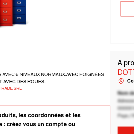
A pr
DOT
S AVEC 6 NIVEAUX NORMAUX.AVEC POIGNÉES
Co
 AVEC DES ROUES.
TRADE SRL
Nom de
Adresse
00000 V
oduits, les coordonnées et les
Pays / 
e : créez vous un compte ou