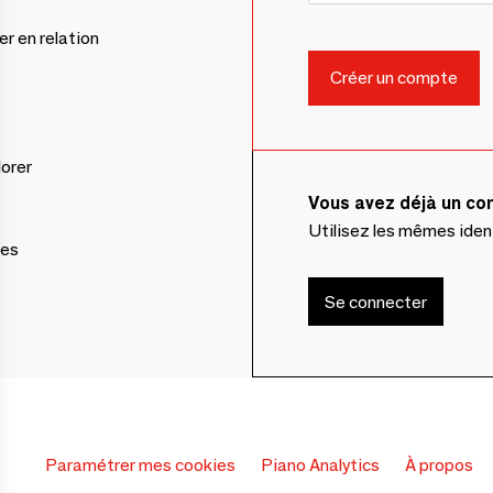
er en relation
lorer
Vous avez déjà un c
Utilisez les mêmes ide
ces
Se connecter
Paramétrer mes cookies
Piano Analytics
À propos