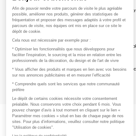
Afin de pouvoir rendre votre parcours de visite le plus agréable
Afin de profiter au mieux de l'expérience MOM et de rentr
possible, améliorer nos produits, générer des statistiques de
avec vos marques préférées, créez-vous un compte.
fréquentation et proposer des messages adaptés à votre profil et
parcours de visite, nos équipes ont mis en place sur ce site le
dépôt de cookie.
Découvrir
Cela nous est nécessaire par exemple pour :
Les produits de milliers de fournisseurs à exp
* Optimiser les fonctionnalités que nous développons pour
faciliter l'inspiration, le sourcing et la mise en relation entre les
professionnels de la décoration, du design et de l'art de vivre
S'inspirer
Inspiration et sélections de produits tendan
* Vous afficher des produits et marques en lien avec vos besoins
sur nos annonces publicitaires et en mesurer l’efficacité
Contacter
* Comprendre quels sont les services que notre communauté
préfère
Prises de contact rapides et simplifiées
Le dépôt de certains cookies nécessite votre consentement
préalable. Nous conservons votre choix pendant 6 mois. Vous
pouvez changer d’avis à tout moment en cliquant sur le lien «
Paramétrer mes cookies » situé en bas de chaque page de nos
sites. Pour plus d’informations, veuillez consulter notre politique
"Utilisation de cookies".
Lire la politique de confidentialité