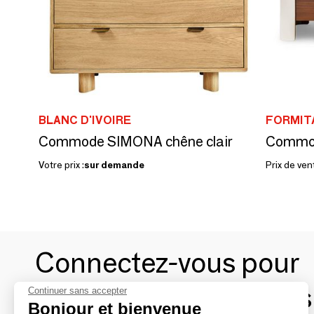
BLANC D'IVOIRE
FORMIT
Commode SIMONA chêne clair
Commo
Votre prix :
sur demande
Prix de ven
Connectez-vous pour
contacter les marques
Continuer sans accepter
Bonjour et bienvenue