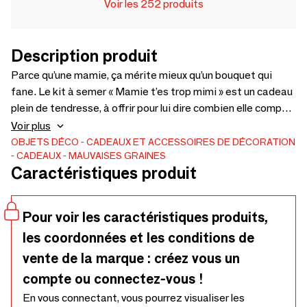
Voir les 252 produits
Description produit
Parce qu’une mamie, ça mérite mieux qu’un bouquet qui
fane. Le kit à semer « Mamie t’es trop mimi » est un cadeau
plein de tendresse, à offrir pour lui dire combien elle compte.
À l’intérieur, tout le nécessaire pour faire pousser de jolies
Voir plus
fleurs, facilement et sans prise de tête. Un message doux,
OBJETS DÉCO
CADEAUX ET ACCESSOIRES DE DÉCORATION
CADEAUX
MAUVAISES GRAINES
un geste qui dure et le plaisir de voir pousser quelque chose
Caractéristiques produit
pensé spécialement pour elle. Fabriqué en France, éco-
responsable et prêt à offrir, c’est le petit cadeau qui fait
sourire longtemps après l’avoir reçu.
Pour voir les caractéristiques produits,
les coordonnées et les conditions de
vente de la marque : créez vous un
compte ou connectez-vous !
En vous connectant, vous pourrez visualiser les