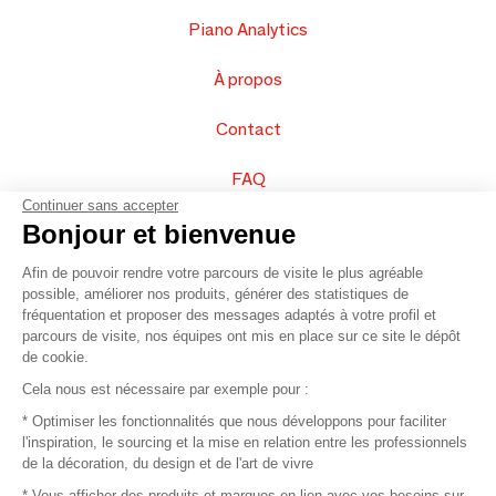
Piano Analytics
À propos
Contact
FAQ
Continuer sans accepter
Vendez vos produits
Bonjour et bienvenue
Afin de pouvoir rendre votre parcours de visite le plus agréable
Plan du site
possible, améliorer nos produits, générer des statistiques de
fréquentation et proposer des messages adaptés à votre profil et
parcours de visite, nos équipes ont mis en place sur ce site le dépôt
de cookie.
© 2016 –
Organisation SAFI
Cela nous est nécessaire par exemple pour :
* Optimiser les fonctionnalités que nous développons pour faciliter
Recrutement
l'inspiration, le sourcing et la mise en relation entre les professionnels
de la décoration, du design et de l'art de vivre
Presse
* Vous afficher des produits et marques en lien avec vos besoins sur