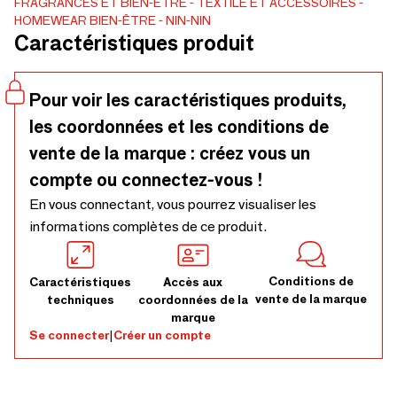
FRAGRANCES ET BIEN-ÊTRE
TEXTILE ET ACCESSOIRES
comme un stimulus visuel qui va aider le nourrisson à
HOMEWEAR BIEN-ÊTRE
NIN-NIN
reconnaître son doudou au tout début. Ils sont bi-matière
Caractéristiques produit
pour stimuler le sens du toucher. Notre Nin-Nin est testé en
laboratoire et a la norme CE. Tous nos Nin-Nin sont
fabriqués dans notre atelier au Creusot en Bourgogne.
Pour voir les caractéristiques produits,
Peluche multiusage.
les coordonnées et les conditions de
vente de la marque : créez vous un
compte ou connectez-vous !
En vous connectant, vous pourrez visualiser les
informations complètes de ce produit.
Conditions de
Caractéristiques
Accès aux
vente de la marque
techniques
coordonnées de la
marque
Se connecter
|
Créer un compte