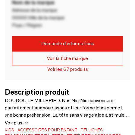
Nom de la marque
Adresse de la marque
00000 Ville de la marque
Pays / Région
Demande d'informations
Voir la fiche marque
Voir les 67 produits
Description produit
DOUDOU LE MILLEPIED. Nos Nin-Nin conviennent
parfaitement aux nourrissons et leur forme leurs permet
une bonne préhension. La tête sans visage aide à stimuler
l'imagination de l'enfant. Les noeuds viendront soulager
Voir plus
bébé lors des poussées dentaires et l'étiquette fluo agit
KIDS
ACCESSOIRES POUR ENFANT
PELUCHES