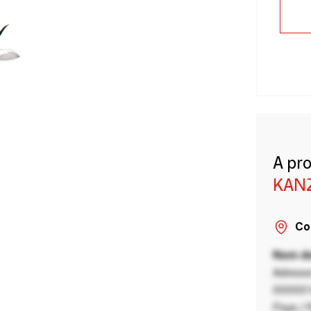
A pr
KAN
Co
Nom de
Adresse
00000 V
Pays / 