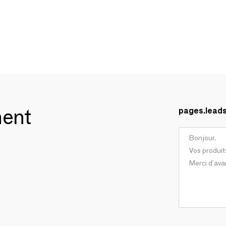
ment
pages.lead