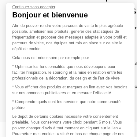
contacter les marques
Continuer sans accepter
Bonjour et bienvenue
Afin de pouvoir rendre votre parcours de visite le plus agréable
Afin de profiter au mieux de l'expérience MOM et de rentr
possible, améliorer nos produits, générer des statistiques de
avec vos marques préférées, créez-vous un compte.
fréquentation et proposer des messages adaptés à votre profil et
parcours de visite, nos équipes ont mis en place sur ce site le
dépôt de cookie.
Découvrir
Cela nous est nécessaire par exemple pour :
Les produits de milliers de fournisseurs à exp
* Optimiser les fonctionnalités que nous développons pour
faciliter l'inspiration, le sourcing et la mise en relation entre les
professionnels de la décoration, du design et de l'art de vivre
S'inspirer
Inspiration et sélections de produits tendan
* Vous afficher des produits et marques en lien avec vos besoins
sur nos annonces publicitaires et en mesurer l’efficacité
Contacter
* Comprendre quels sont les services que notre communauté
préfère
Prises de contact rapides et simplifiées
Le dépôt de certains cookies nécessite votre consentement
préalable. Nous conservons votre choix pendant 6 mois. Vous
pouvez changer d’avis à tout moment en cliquant sur le lien «
Paramétrer mes cookies » situé en bas de chaque page de nos