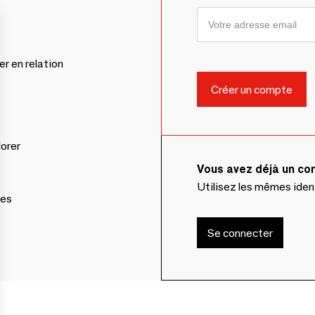
er en relation
lorer
Vous avez déjà un c
Utilisez les mêmes ide
ces
Se connecter