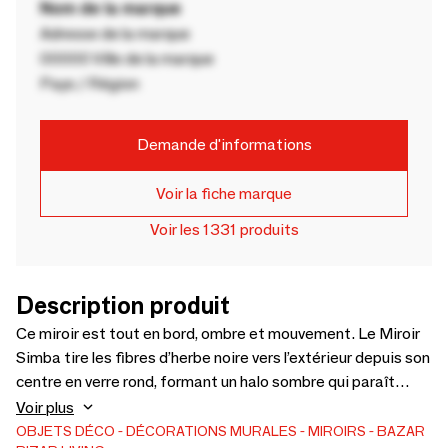
Nom de la marque
Adresse de la marque
00000 Ville de la marque
Pays / Région
Demande d'informations
Voir la fiche marque
Voir les 1331 produits
Description produit
Ce miroir est tout en bord, ombre et mouvement. Le Miroir
Simba tire les fibres d’herbe noire vers l’extérieur depuis son
centre en verre rond, formant un halo sombre qui paraît
graphique, tactile et plein d’énergie sur le mur. Le centre
Voir plus
miroir plus petit laisse davantage de place au cadre en
OBJETS DÉCO
DÉCORATIONS MURALES
MIROIRS
BAZAR