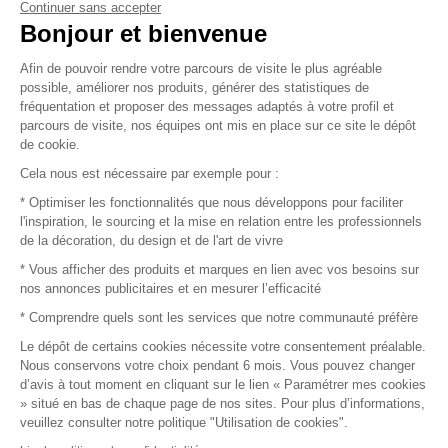
Continuer sans accepter
Vendez vos produits
Bonjour et bienvenue
Afin de pouvoir rendre votre parcours de visite le plus agréable
Plan du site
possible, améliorer nos produits, générer des statistiques de
fréquentation et proposer des messages adaptés à votre profil et
parcours de visite, nos équipes ont mis en place sur ce site le dépôt
de cookie.
© 2016 –
Organisation SAFI
Cela nous est nécessaire par exemple pour :
* Optimiser les fonctionnalités que nous développons pour faciliter
Recrutement
l'inspiration, le sourcing et la mise en relation entre les professionnels
de la décoration, du design et de l'art de vivre
Presse
* Vous afficher des produits et marques en lien avec vos besoins sur
nos annonces publicitaires et en mesurer l’efficacité
Devenir partenaire
* Comprendre quels sont les services que notre communauté préfère
Le dépôt de certains cookies nécessite votre consentement préalable.
Mentions légales
Nous conservons votre choix pendant 6 mois. Vous pouvez changer
d’avis à tout moment en cliquant sur le lien « Paramétrer mes cookies
Conditions commerciales
» situé en bas de chaque page de nos sites. Pour plus d’informations,
veuillez consulter notre politique "Utilisation de cookies".
Retours et remboursements